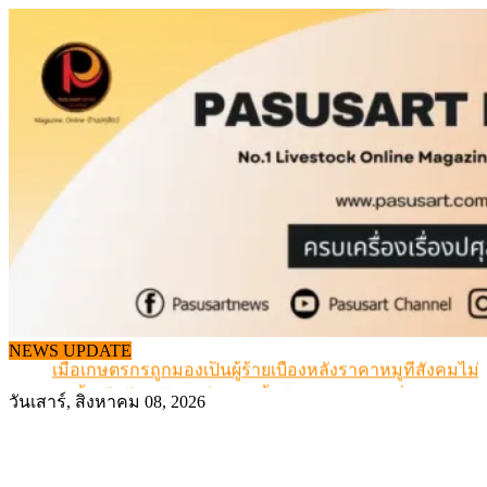
Skip
to
content
สกัดลักลอบนำเข้าเอ็นโคแช่แข็งกว่า 12.6 ตัน สมุทรสาคร
NEWS UPDATE
เมื่อเกษตรกรถูกมองเป็นผู้ร้ายเบื้องหลังราคาหมูที่สังคมไม่รู
สุดอั้น! ไข่ไก่หน้าฟาร์มปรับขึ้นอีก 6 บาท/แผง เริ่ม 7 ส.ค.69
วันเสาร์, สิงหาคม 08, 2026
ข้อมูลราคา สุกรมีชีวิตหน้าฟาร์ม พระที่ 6 สิงหาคม 2569
เดินหน้าดัน “ราคากลางโคเนื้อ” แก้ปัญหาราคาโคเนื้อตกต
สกัดลักลอบนำเข้าเอ็นโคแช่แข็งกว่า 12.6 ตัน สมุทรสาคร