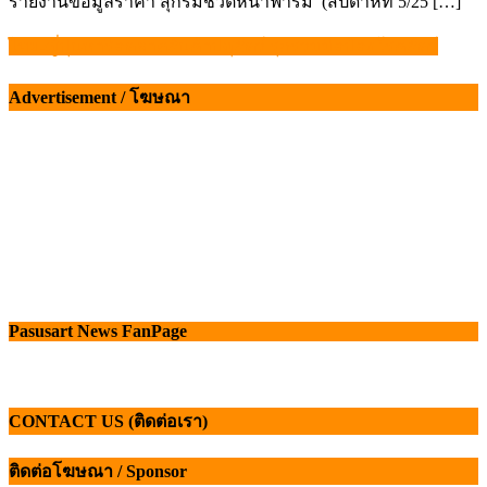
รายงานข้อมูลราคา สุกรมีชีวิตหน้าฟาร์ม (สัปดาห์ที่ 5/25 […]
ไทย-ญี่ปุ่นหารือตลาดสินค้าปศุสัตว์ รุกร่วมมือป้องโรคสัตว์
แนะแนว
เรื่อง
Advertisement / โฆษณา
Pasusart News FanPage
CONTACT US (ติดต่อเรา)
ติดต่อโฆษณา / Sponsor