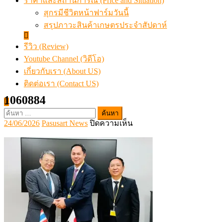
ราคาและสถานการณ์ (Price and Situation)
สุกรมีชีวิตหน้าฟาร์มวันนี้
สรุปภาวะสินค้าเกษตรประจำสัปดาห์
รีวิว (Review)
Youtube Channel (วิดีโอ)
เกี่ยวกับเรา (About US)
ติดต่อเรา (Contact US)
1060884
ค้นหา
Posted
Author
บน
24/06/2026
Pasusart News
ปิดความเห็น
สำหรับ:
on
1060884