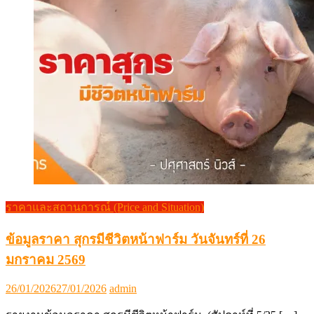
ราคาและสถานการณ์ (Price and Situation)
ข้อมูลราคา สุกรมีชีวิตหน้าฟาร์ม วันจันทร์ที่ 26
มกราคม 2569
Posted
Author
26/01/2026
27/01/2026
admin
on