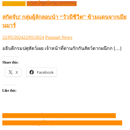
ข่าว (News)
สัตว์เคี้ยวเอื้อง (Ruminant)
สกัดจับ! กลุ่มผู้ลักลอบนำ “วัวมีชีวิต” ข้ามแดนจากเมีย
นมาร์
Posted
Author
22/05/2024
22/05/2024
Pasusart News
on
อธิบดีกรมปศุสัตว์เผย เจ้าหน้าที่ด่านกักกันสัตว์ตากผนึกก […]
Share this:
X
Facebook
Like this:
VIV Asia 2019 งานที่ชาวปศุสัตว์และประมง ไม่ควรพลาด!
แนะแนว
ยินดีนายกสมาคมผู้เลี้ยงสุกรภาคตะวันออกเฉียงเหนือคนใหม่
เรื่อง