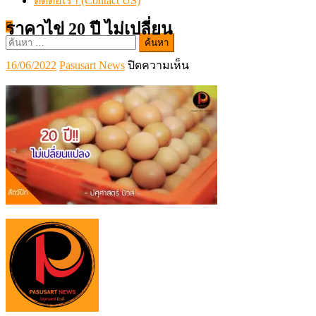
ติดต่อเรา (Contact US)
ราคาไข่ 20 ปี ไม่เปลี่ยน
ค้นหา
สำหรับ:
Posted
Author
บน
16/06/2022
Pasusart News
ปิดความเห็น
on
ราคา
ไข่
20
ปี
ไม่
เปลี่ยน