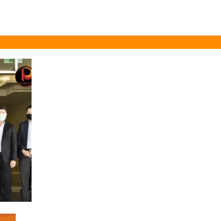
inant)