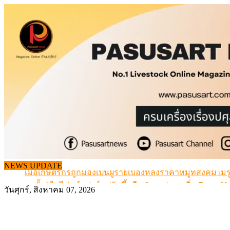
Skip
to
content
สกัดลักลอบนำเข้าเอ็นโคแช่แข็งกว่า 12.6 ตัน สมุทรสาคร
NEWS UPDATE
เมื่อเกษตรกรถูกมองเป็นผู้ร้ายเบื้องหลังราคาหมูที่สังคมไม่รู
สุดอั้น! ไข่ไก่หน้าฟาร์มปรับขึ้นอีก 6 บาท/แผง เริ่ม 7 ส.ค.69
วันศุกร์, สิงหาคม 07, 2026
ข้อมูลราคา สุกรมีชีวิตหน้าฟาร์ม พระที่ 6 สิงหาคม 2569
เดินหน้าดัน “ราคากลางโคเนื้อ” แก้ปัญหาราคาโคเนื้อตกต
สกัดลักลอบนำเข้าเอ็นโคแช่แข็งกว่า 12.6 ตัน สมุทรสาคร