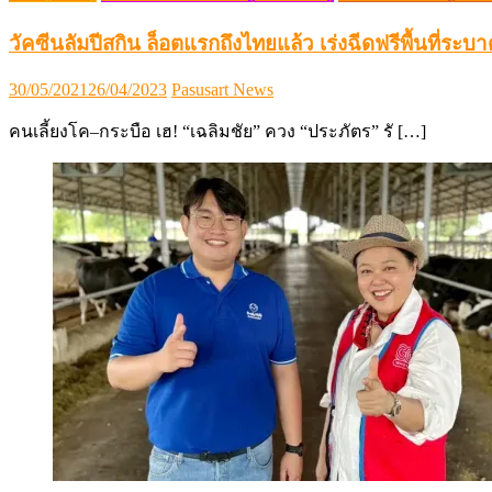
วัคซีนลัมปีสกิน ล็อตแรกถึงไทยแล้ว เร่งฉีดฟรีพื้นที่ระบ
Posted
Author
30/05/2021
26/04/2023
Pasusart News
on
คนเลี้ยงโค–กระบือ เฮ! “เฉลิมชัย” ควง “ประภัตร” รั […]