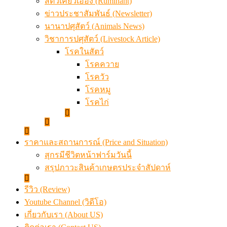
สัตว์เคี้ยวเอื้อง (Ruminant)
ข่าวประชาสัมพันธ์ (Newsletter)
นานาปศุสัตว์ (Animals News)
วิชาการปศุสัตว์ (Livestock Article)
โรคในสัตว์
โรคควาย
โรควัว
โรคหมู
โรคไก่
ราคาและสถานการณ์ (Price and Situation)
สุกรมีชีวิตหน้าฟาร์มวันนี้
สรุปภาวะสินค้าเกษตรประจำสัปดาห์
รีวิว (Review)
Youtube Channel (วิดีโอ)
เกี่ยวกับเรา (About US)