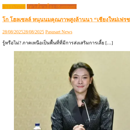
ข่าว (News)
สัตว์เคี้ยวเอื้อง (Ruminant)
โก โฮลเซลล์ หนุนนมคุณภาพสูงล้านนา “เชียงใหม่เฟรช
Posted
Author
28/08/2025
28/08/2025
Pasusart News
on
รู้หรือไม่? ภาคเหนือเป็นพื้นที่ที่มีการส่งเสริมการเลี้ย […]