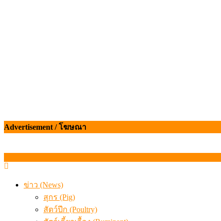
เมื่อเกษตรกรถูกมองเป็นผู้ร้ายเบื้องหลังราคาหมูที่สังคมไม่รู
Advertisement / โฆษณา
ข่าว (News)
สุกร (Pig)
สัตว์ปีก (Poultry)