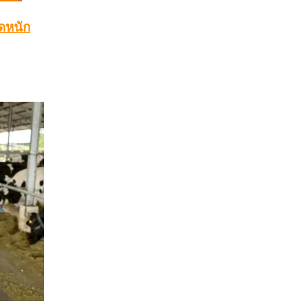
าดหนัก