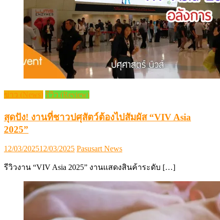
ข่าว (News)
รีวิว (Review)
สุดปัง! งานที่ชาวปศุสัตว์ต้องไปสัมผัส “VIV Asia
2025”
Posted
Author
12/03/2025
12/03/2025
Pasusart News
on
รีวิวงาน “VIV Asia 2025” งานแสดงสินค้าระดับ […]