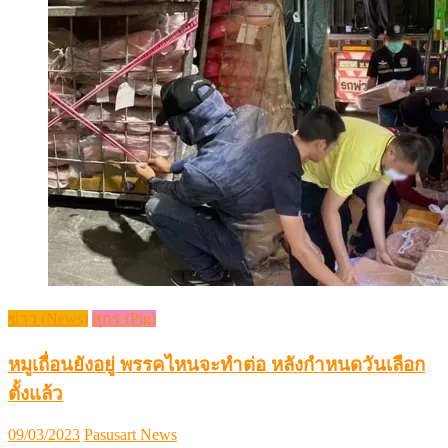
ข่าว (News)
สุกร (Pig)
หมูเถื่อนยังอยู่ พรรคไหนจะทำต่อ หลังกำหนดวันเลือก
ตั้งแล้ว
Posted
Author
09/03/2023
Pasusart News