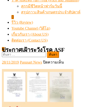
ราคาและสถานการณ์ (Price and Situation)
สุกรมีชีวิตหน้าฟาร์มวันนี้
สรุปภาวะสินค้าเกษตรประจำสัปดาห์
รีวิว (Review)
Youtube Channel (วิดีโอ)
เกี่ยวกับเรา (About US)
ติดต่อเรา (Contact US)
ประกาศเฝ้าระวังโรค ASF
ค้นหา
สำหรับ:
Posted
Author
บน
28/11/2019
Pasusart News
ปิดความเห็น
on
ประกาศ
เฝ้า
ระวัง
โรค
ASF