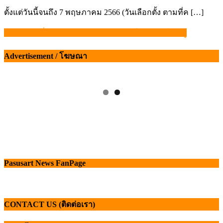
on
ตั้งแต่วันนี้จนถึง 7 พฤษภาคม 2566 (วันเลือกตั้ง ตามที่ค […]
32 จังหวัดเสี่ยง!!! ประกาศเขตเฝ้าระวังโรค ASF ในหมู
แนะแนว
เรื่อง
Advertisement / โฆษณา
Pasusart News FanPage
CONTACT US (ติดต่อเรา)