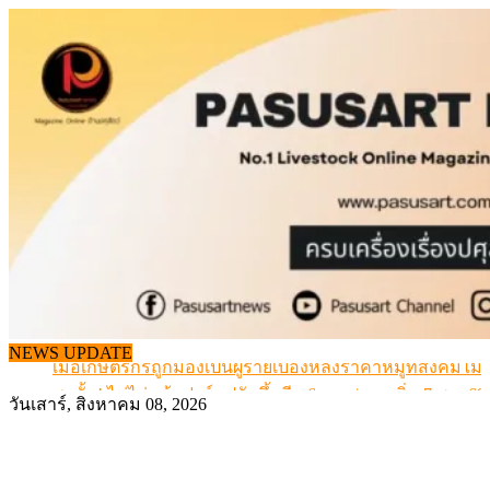
Skip
to
content
สกัดลักลอบนำเข้าเอ็นโคแช่แข็งกว่า 12.6 ตัน สมุทรสาคร
NEWS UPDATE
เมื่อเกษตรกรถูกมองเป็นผู้ร้ายเบื้องหลังราคาหมูที่สังคมไม่รู
สุดอั้น! ไข่ไก่หน้าฟาร์มปรับขึ้นอีก 6 บาท/แผง เริ่ม 7 ส.ค.69
วันเสาร์, สิงหาคม 08, 2026
ข้อมูลราคา สุกรมีชีวิตหน้าฟาร์ม พระที่ 6 สิงหาคม 2569
เดินหน้าดัน “ราคากลางโคเนื้อ” แก้ปัญหาราคาโคเนื้อตกต
สกัดลักลอบนำเข้าเอ็นโคแช่แข็งกว่า 12.6 ตัน สมุทรสาคร