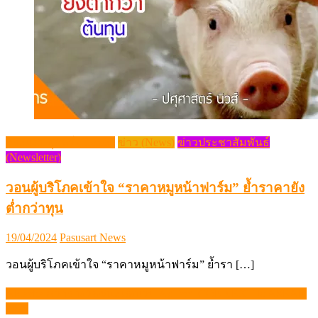
กระแสปศุสัตว์ (Trends)
ข่าว (News)
ข่าวประชาสัมพันธ์
(Newsletter)
วอนผู้บริโภคเข้าใจ “ราคาหมูหน้าฟาร์ม” ย้ำราคายัง
ต่ำกว่าทุน
Posted
Author
19/04/2024
Pasusart News
on
วอนผู้บริโภคเข้าใจ “ราคาหมูหน้าฟาร์ม” ย้ำรา […]
Algaeba คว้ารางวัลชนะเลิศเวที AgTech CONNEXT to ASEAN
แนะแนว
2025