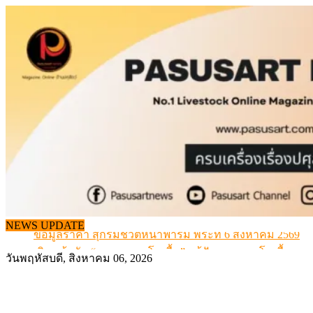
Skip
to
content
จากเครื่องดนตรีพื้นบ้านอีสาน สู่ “แคนมิลค์” แบรนด์นมโ
แท้
NEWS UPDATE
ข้อมูลราคา สุกรมีชีวิตหน้าฟาร์ม พระที่ 6 สิงหาคม 2569
เดินหน้าดัน “ราคากลางโคเนื้อ” แก้ปัญหาราคาโคเนื้อตกต
วันพฤหัสบดี, สิงหาคม 06, 2026
สกัดลักลอบนำเข้าเอ็นโคแช่แข็งกว่า 12.6 ตัน สมุทรสาคร
สกัดลักลอบนำเข้า เครื่องในไก่เถื่อน กว่า 25 ตัน!
จากเครื่องดนตรีพื้นบ้านอีสาน สู่ “แคนมิลค์” แบรนด์นมโ