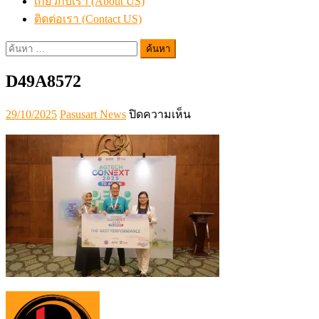
เกี่ยวกับเรา (About US)
ติดต่อเรา (Contact US)
ค้นหา
สำหรับ:
D49A8572
Posted
Author
บน
29/10/2025
Pasusart News
ปิดความเห็น
on
D49A8572