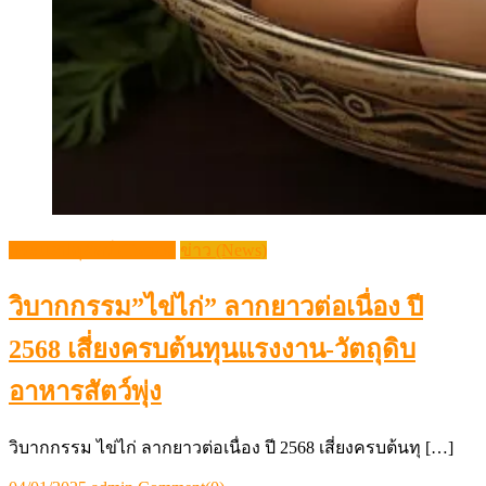
กระแสปศุสัตว์ (Trends)
ข่าว (News)
วิบากกรรม”ไข่ไก่” ลากยาวต่อเนื่อง ปี
2568 เสี่ยงครบต้นทุนแรงงาน-วัตถุดิบ
อาหารสัตว์พุ่ง
วิบากกรรม ไข่ไก่ ลากยาวต่อเนื่อง ปี 2568 เสี่ยงครบต้นทุ […]