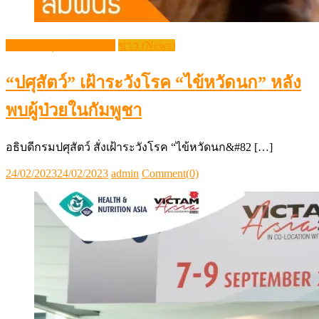
กระแสปศุสัตว์ (Trends)
ข่าว (News)
“ปศุสัตว์” เฝ้าระวังโรค “ไข้หวัดนก” หลัง
พบผู้ป่วยในกัมพูชา
อธิบดีกรมปศุสัตว์ สั่งเฝ้าระวังโรค “ไข้หวัดนก&#82 […]
Posted
Author
24/02/2023
24/02/2023
admin
Comment(0)
on