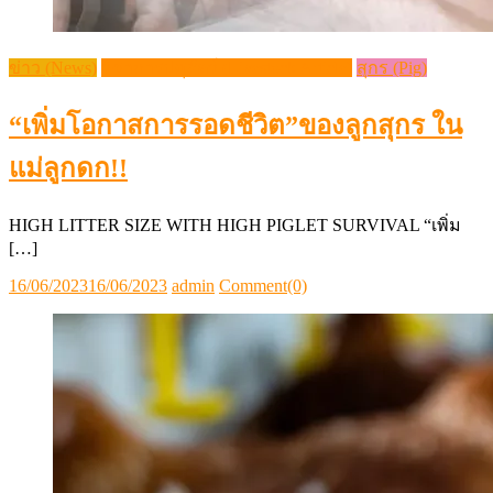
ข่าว (News)
วิชาการปศุสัตว์ (Livestock Article)
สุกร (Pig)
“เพิ่มโอกาสการรอดชีวิต”ของลูกสุกร ใน
แม่ลูกดก!!
HIGH LITTER SIZE WITH HIGH PIGLET SURVIVAL “เพิ่ม
[…]
Posted
Author
16/06/2023
16/06/2023
admin
Comment(0)
on