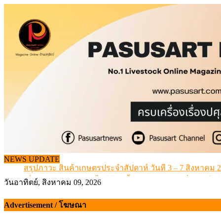
Skip
to
content
เดินหน้าดัน “ราคากลางโคเนื้อ” แก้ปัญหาราคาโคเนื้อตกต
NEWS UPDATE
สรุปภาวะ สินค้าเกษตรประจำสัปดาห์ วันที่ 3 – 7 สิงหาคม 
เมื่อเกษตรกรถูกมองเป็นผู้ร้ายเบื้องหลังราคาหมูที่สังคมไม่รู
วันอาทิตย์, สิงหาคม 09, 2026
สุดอั้น! ไข่ไก่หน้าฟาร์มปรับขึ้นอีก 6 บาท/แผง เริ่ม 7 ส.ค.69
ข้อมูลราคา สุกรมีชีวิตหน้าฟาร์ม พระที่ 6 สิงหาคม 2569
Advertisement / โฆษณา
เดินหน้าดัน “ราคากลางโคเนื้อ” แก้ปัญหาราคาโคเนื้อตกต