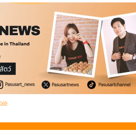
่ำ
2569
้
่ำ