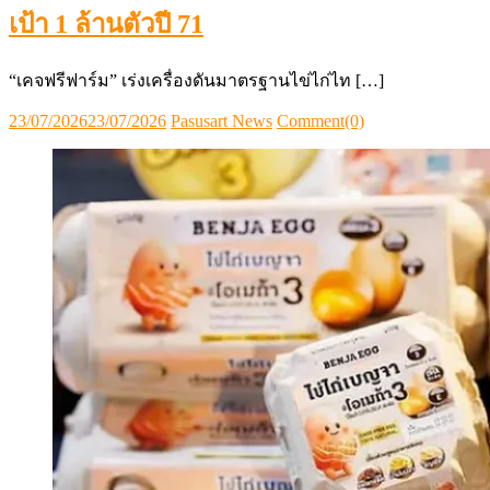
เป้า 1 ล้านตัวปี 71
“เคจฟรีฟาร์ม” เร่งเครื่องดันมาตรฐานไข่ไก่ไท […]
Posted
Author
23/07/2026
23/07/2026
Pasusart News
Comment(0)
on