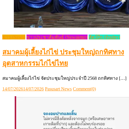
ข่าว (News)
ข่าวประชาสัมพันธ์ (Newsletter)
สัตว์ปีก (Poultry)
สมาคมผู้เลี้ยงไก่ไข่ ประชุมใหญ่ถกทิศทาง
อุตสาหกรรมไก่ไข่ไทย
สมาคมผู้เลี้ยงไก่ไข่ จัดประชุมใหญ่ประจำปี 2568 ถกทิศทาง […]
Posted
Author
14/07/2026
14/07/2026
Pasusart News
Comment(0)
on