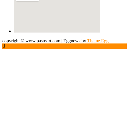
copyright © www.pasusart.com
|
Eggnews by
Theme Egg
.