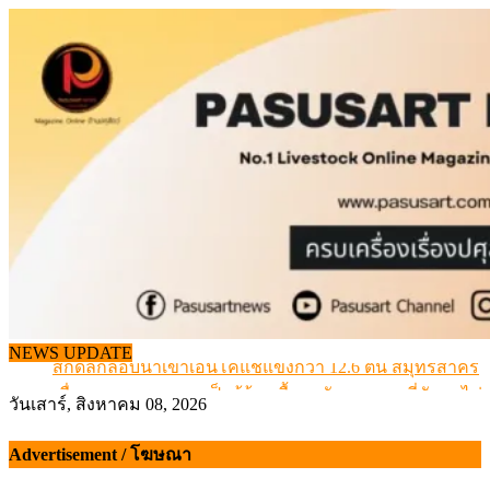
Skip
to
content
สกัดลักลอบนำเข้าเอ็นโคแช่แข็งกว่า 12.6 ตัน สมุทรสาคร
NEWS UPDATE
เมื่อเกษตรกรถูกมองเป็นผู้ร้ายเบื้องหลังราคาหมูที่สังคมไม่รู
สุดอั้น! ไข่ไก่หน้าฟาร์มปรับขึ้นอีก 6 บาท/แผง เริ่ม 7 ส.ค.69
วันเสาร์, สิงหาคม 08, 2026
ข้อมูลราคา สุกรมีชีวิตหน้าฟาร์ม พระที่ 6 สิงหาคม 2569
เดินหน้าดัน “ราคากลางโคเนื้อ” แก้ปัญหาราคาโคเนื้อตกต
Advertisement / โฆษณา
สกัดลักลอบนำเข้าเอ็นโคแช่แข็งกว่า 12.6 ตัน สมุทรสาคร