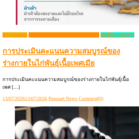
ข่าว (News)
วิชาการปศุสัตว์ (Livestock Article)
สัตว์ปีก (Poultry)
การประเมินคะแนนความสมบูรณ์ของ
ร่างกายในไก่พันธุ์เนื้อเพศเมีย
การประเมินคะแนนความสมบูรณ์ของร่างกายในไก่พันธุ์เนื้อ
เพศ […]
Posted
Author
13/07/2026
13/07/2026
Pasusart News
Comment(0)
on