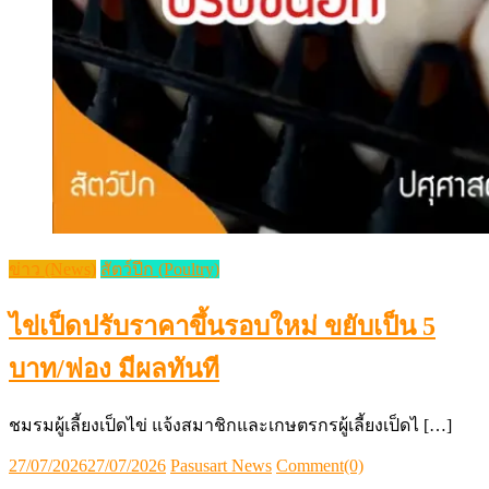
ข่าว (News)
สัตว์ปีก (Poultry)
ไข่เป็ดปรับราคาขึ้นรอบใหม่ ขยับเป็น 5
บาท/ฟอง มีผลทันที
ชมรมผู้เลี้ยงเป็ดไข่ แจ้งสมาชิกและเกษตรกรผู้เลี้ยงเป็ดไ […]
Posted
Author
27/07/2026
27/07/2026
Pasusart News
Comment(0)
on