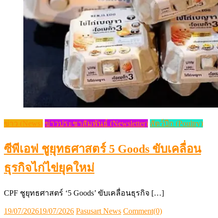
ข่าว (News)
ข่าวประชาสัมพันธ์ (Newsletter)
สัตว์ปีก (Poultry)
ซีพีเอฟ ชูยุทธศาสตร์ 5 Goods ขับเคลื่อน
ธุรกิจไก่ไข่ยุคใหม่
CPF ชูยุทธศาสตร์ ‘5 Goods’ ขับเคลื่อนธุรกิจ […]
Posted
Author
19/07/2026
19/07/2026
Pasusart News
Comment(0)