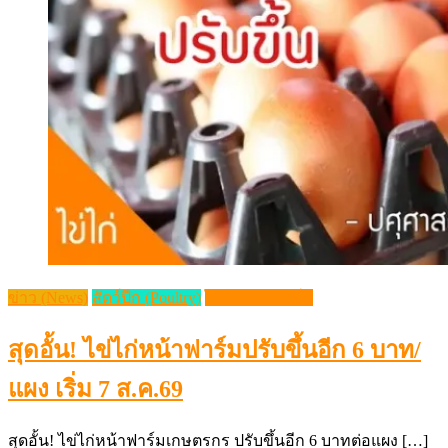
ข่าว (News)
สัตว์ปีก (Poultry)
ไข่ไก่หน้าฟาร์ม
สุดอั้น! ไข่ไก่หน้าฟาร์มปรับขึ้นอีก 6 บาท/
แผง เริ่ม 7 ส.ค.69
สุดอั้น! ไข่ไก่หน้าฟาร์มเกษตรกร ปรับขึ้นอีก 6 บาทต่อแผง […]