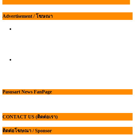
ยื่นข้อเรียกร้องห้างค้าปลีก-ส่ง ตั้งราคาขายไม่กระทบเกษตรกร
เรื่อง
Advertisement / โฆษณา
Pasusart News FanPage
CONTACT US (ติดต่อเรา)
ติดต่อโฆษณา / Sponsor