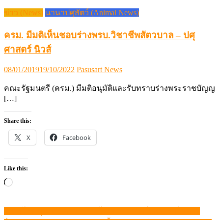
ข่าว (News)
นานาปศุสัตว์ (Animal News)
ครม. มีมติเห็นชอบร่างพรบ.วิชาชีพสัตวบาล – ปศุ
ศาสตร์ นิวส์
Posted
Author
08/01/2019
19/10/2022
Pasusart News
on
คณะรัฐมนตรี (ครม.) มีมติอนุมัติและรับทราบร่างพระราชบัญญ
[…]
Share this:
X
Facebook
Like this:
Loading…
เบทาโกร ทุ่ม 650 ล้าน สร้างโรงอาหารสัตว์แห่งแรกในลาว
แนะแนว