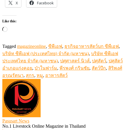
X
Facebook
Like this:
Loading…
Tagged
magazineonline
,
ซีพีเอฟ
,
ธุรกิจอาหารสัตว์บก ซีพีเอฟ
,
บริษัท ซีพีเอฟ (ประเทศไทย) จำกัด (มหาชน)
,
บริษัท ซีพีเอฟ
ประเทศไทย จำกัด (มหาชน)
,
ปศุศาสตร์ นิวส์
,
ปศุสัตว์
,
ปศุสัตว์
อำเภอแก่งคอย
,
ป่าในฟาร์ม
,
พีรพงศ์ กรินชัย
,
สัตว์ปีก
,
สิริพงศ์
อรุณรัตนา
,
สุกร
,
หมู
,
อาหารสัตว์
Pasusart News
No.1 Livestock Online Magazine in Thailand