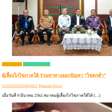
ข่าว (News)
สัตว์ปีก (Poultry)
ผู้เลี้ยงไก่ไข่ภาคใต้ ร่วมหาทางออกปัญหา “ไข่ตกต่ำ”
Posted
Author
11/03/2019
25/04/2023
Pasusart News
on
เมื่อวันที่ 9 มีนาคม 2562 สมาคมผู้เลี้ยงไก่ไข่ภาคใต้ได้ […]