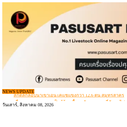
Skip
to
content
NEWS UPDATE
สกัดลักลอบนำเข้าเอ็นโคแช่แข็งกว่า 12.6 ตัน สมุทรสาคร
เมื่อเกษตรกรถูกมองเป็นผู้ร้ายเบื้องหลังราคาหมูที่สังคมไม่รู
วันเสาร์, สิงหาคม 08, 2026
สุดอั้น! ไข่ไก่หน้าฟาร์มปรับขึ้นอีก 6 บาท/แผง เริ่ม 7 ส.ค.69
ข้อมูลราคา สุกรมีชีวิตหน้าฟาร์ม พระที่ 6 สิงหาคม 2569
เดินหน้าดัน “ราคากลางโคเนื้อ” แก้ปัญหาราคาโคเนื้อตกต