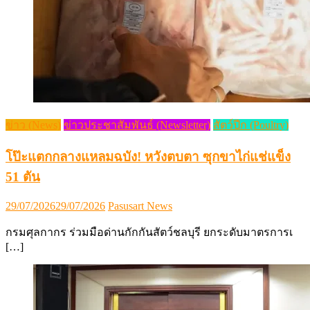
ข่าว (News)
ข่าวประชาสัมพันธ์ (Newsletter)
สัตว์ปีก (Poultry)
โป๊ะแตกกลางแหลมฉบัง! หวังตบตา ซุกขาไก่แช่แข็ง
51 ตัน
Posted
Author
29/07/2026
29/07/2026
Pasusart News
on
กรมศุลกากร ร่วมมือด่านกักกันสัตว์ชลบุรี ยกระดับมาตรการเ
[…]