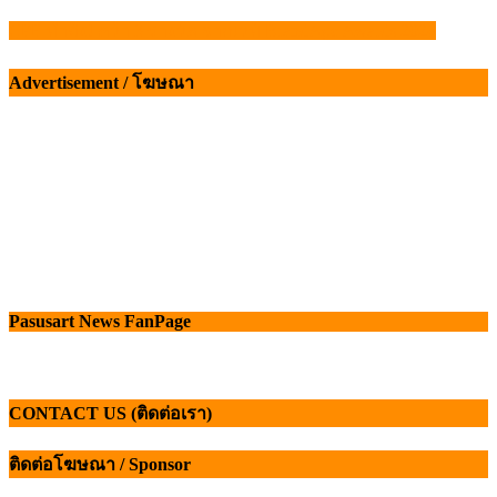
CPF ทำถึง! คว้า 3 รางวัล จากเวที BrandAge Awards 2026
แนะแนว
เรื่อง
Advertisement / โฆษณา
Pasusart News FanPage
CONTACT US (ติดต่อเรา)
ติดต่อโฆษณา / Sponsor