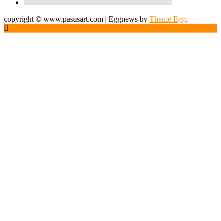
copyright © www.pasusart.com
|
Eggnews by
Theme Egg
.