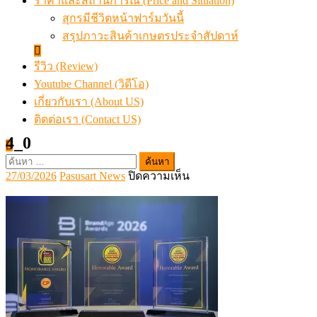
ราคาและสถานการณ์ (Price and Situation)
สุกรมีชีวิตหน้าฟาร์มวันนี้
สรุปภาวะสินค้าเกษตรประจำสัปดาห์
รีวิว (Review)
Youtube Channel (วิดีโอ)
เกี่ยวกับเรา (About US)
ติดต่อเรา (Contact US)
4_0
ค้นหา
Posted
Author
บน
27/03/2026
Pasusart News
ปิดความเห็น
สำหรับ:
on
4_0