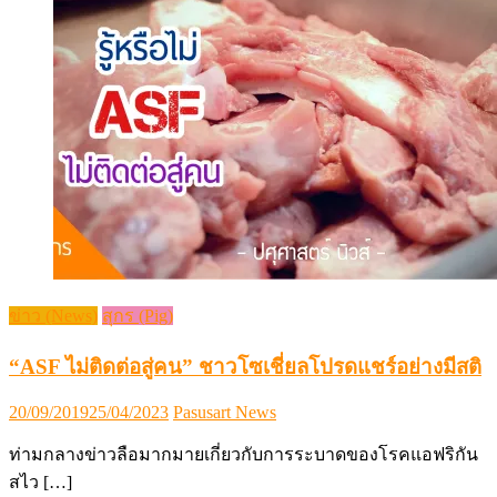
ข่าว (News)
สุกร (Pig)
“ASF ไม่ติดต่อสู่คน” ชาวโซเชี่ยลโปรดแชร์อย่างมีสติ
Posted
Author
20/09/2019
25/04/2023
Pasusart News
on
ท่ามกลางข่าวลือมากมายเกี่ยวกับการระบาดของโรคแอฟริกัน
สไว […]