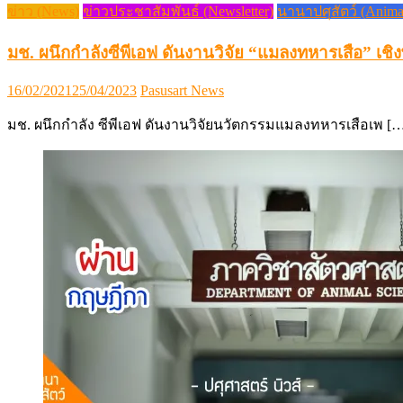
ข่าว (News)
ข่าวประชาสัมพันธ์ (Newsletter)
นานาปศุสัตว์ (Anima
มช. ผนึกกำลังซีพีเอฟ ดันงานวิจัย “แมลงทหารเสือ” เชิ
Posted
Author
16/02/2021
25/04/2023
Pasusart News
on
มช. ผนึกกำลัง ซีพีเอฟ ดันงานวิจัยนวัตกรรมแมลงทหารเสือเพ [