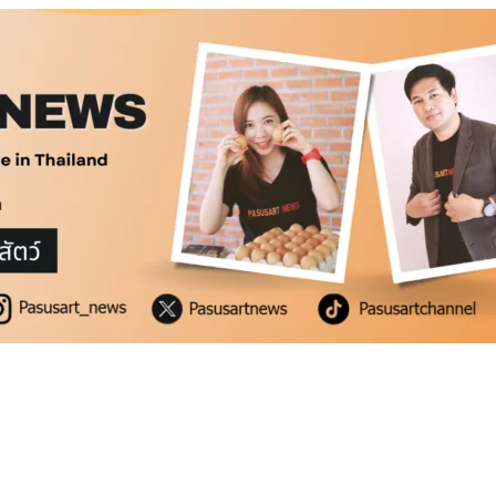
สดแท้
่ำ
สดแท้