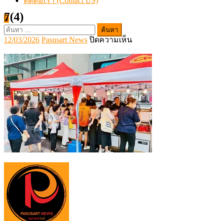
ติดต่อเรา (Contact US)
7(4)
ค้นหา
Posted
Author
บน
12/03/2026
Pasusart News
ปิดความเห็น
สำหรับ:
on
7(4)