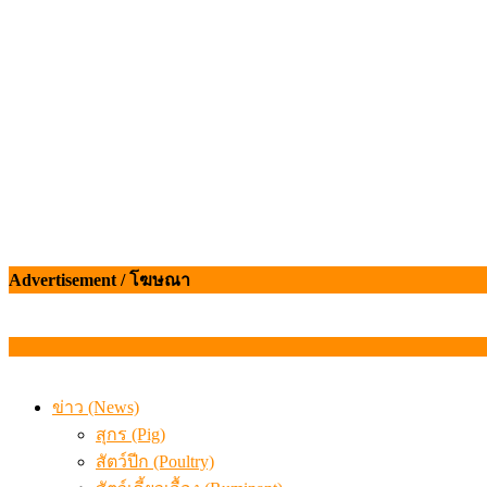
ข้อมูลราคา สุกรมีชีวิตหน้าฟาร์ม พระที่ 6 สิงหาคม 2569
Advertisement / โฆษณา
ข่าว (News)
สุกร (Pig)
สัตว์ปีก (Poultry)