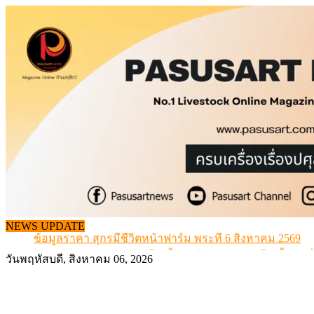
Skip
to
content
จากเครื่องดนตรีพื้นบ้านอีสาน สู่ “แคนมิลค์” แบรนด์นมโค
NEWS UPDATE
ข้อมูลราคา สุกรมีชีวิตหน้าฟาร์ม พระที่ 6 สิงหาคม 2569
เดินหน้าดัน “ราคากลางโคเนื้อ” แก้ปัญหาราคาโคเนื้อตกต
วันพฤหัสบดี, สิงหาคม 06, 2026
สกัดลักลอบนำเข้าเอ็นโคแช่แข็งกว่า 12.6 ตัน สมุทรสาคร
สกัดลักลอบนำเข้า เครื่องในไก่เถื่อน กว่า 25 ตัน!
จากเครื่องดนตรีพื้นบ้านอีสาน สู่ “แคนมิลค์” แบรนด์นมโค