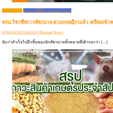
ข่าว (News)
นานาปศุสัตว์ (Animal News)
พรบ.วิชาชีพการสัตวบาล ผ่านกฤษฎีกาแล้ว เตรียมเข้า
Posted
Author
02/06/2020
25/04/2023
Pasusart News
on
นับว่าสำเร็จไปอีกขั้นของนักสัตวบาลทั้งหลายที่เฝ้ารอกว่า […]