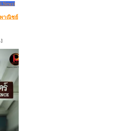
l News)
งพาณิชย์
…]