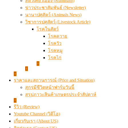
สัตว์เคี้ยวเอื้อง (Ruminant)
ข่าวประชาสัมพันธ์ (Newsletter)
นานาปศุสัตว์ (Animals News)
วิชาการปศุสัตว์ (Livestock Article)
โรคในสัตว์
โรคควาย
โรควัว
โรคหมู
โรคไก่
ราคาและสถานการณ์ (Price and Situation)
สุกรมีชีวิตหน้าฟาร์มวันนี้
สรุปภาวะสินค้าเกษตรประจำสัปดาห์
รีวิว (Review)
Youtube Channel (วิดีโอ)
เกี่ยวกับเรา (About US)