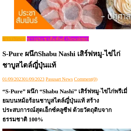
ข่าว (News)
ข่าวประชาสัมพันธ์ (Newsletter)
S-Pure ผนึกShabu Nashi เสิร์ฟหมู-ไข่ไก่
ชาบูสไตล์ญี่ปุ่นแท้
Posted
Author
01/09/2023
01/09/2023
Pasusart News
Comment(0)
on
“
S-Pure” ผนึก “Shabu Nashi” เสิร์ฟหมู-ไข่ไก่
พรีเมี่
ยม
บนหม้อร้อนชาบู
สไตล์ญี่ปุ่นแท้
สร้าง
ประสบการณ์สุดเอ็กซ์คลูซีฟ ด้วยวัตถุดิบจาก
ธรรมชาติ 100%