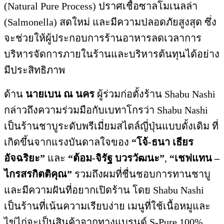
(Natural Pure Process) ปราศเชื้อซาลโมเนลล่า
(Salmonella) สดใหม่ และมีความปลอดภัยสูงสุด ซึ่ง
จะช่วยให้ผู้ประกอบการร้านอาหารลดเวลาการ
บริหารจัดการภายในร้านและบริหารต้นทุนได้อย่าง
มีประสิทธิภาพ
ด้าน
นาย
เบน ณ นคร
ผู้ร่วมก่อตั้งร้าน Shabu Nashi
กล่าวถึงความร่วมมือกับเบทาโกรว่า Shabu Nashi
เป็นร้านชาบูระดับพรีเมี่ยมสไตล์ญี่ปุ่นแบบดั้งเดิม ที่
เกิดขึ้นจากแรงบันดาลใจของ
“โจ้-ธนา เธียร
อัจฉริยะ”
และ
“ต้อม
-จิรัฐ บวรวัฒนะ”
,
“เชฟแทน –
ไกรสรกิตติคุณ”
รวมถึงผมที่ชื่นชอบการทานชาบู
และมีความฝันที่อยากเปิดร้าน โดย Shabu Nashi
เป็นร้านที่เน้นความเรียบง่าย เมนูที่ใช้เนื้อหมูและ
ไข่ไก่จะเป็นสินค้าจากทางแบรนด์ S-Pure 100%