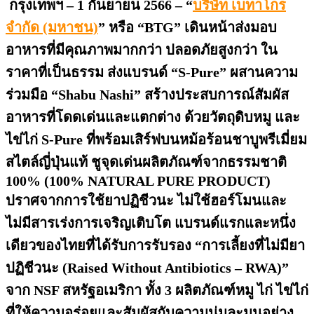
กรุงเทพฯ –
1 กันยายน 2566 – “
บริษัท เบทาโกร
จำกัด (มหาชน)
” หรือ “BTG” เดินหน้าส่งมอบ
อาหารที่มีคุณภาพมากกว่า ปลอดภัยสูงกว่า ใน
ราคาที่เป็นธรรม
ส่งแบรนด์ “
S-Pure” ผสานความ
ร่วมมือ “Shabu Nashi” สร้างประสบการณ์สัมผัส
อาหารที่โดดเด่นและแตกต่าง
ด้วยวัตถุดิบ
หมู และ
ไข่ไก่
S-Pure ที่พร้อม
เสิร์ฟบนหม้อร้อนชาบูพรีเมี่ยม
สไตล์ญี่ปุ่นแท้
ชูจุดเด่น
ผลิตภัณฑ์จากธรรมชาติ
100% (100%
NATURAL PURE PRODUCT)
ปราศจากการใช้ยาปฏิชีวนะ ไม่ใช้ฮอร์โมนและ
ไม่มีสารเร่ง
การเจริญเติบโต แบรนด์แรกและหนึ่ง
เดียวของไทยที่ได้รับการรับรอง “การเลี้ยงที่ไม่มียา
ปฏิชีวนะ (
Raised Without Antibiotics – RWA)”
จาก
NSF
สหรัฐอเมริกา ทั้ง
3 ผลิตภัณฑ์หมู ไก่ ไข่ไก่
ที่ให้
ความอร่อยและสัมผัสกับความนุ่มละมุนอย่าง