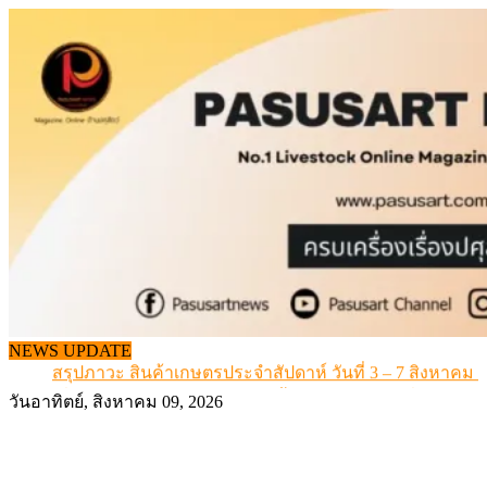
Skip
to
content
เดินหน้าดัน “ราคากลางโคเนื้อ” แก้ปัญหาราคาโคเนื้อตกต
NEWS UPDATE
สรุปภาวะ สินค้าเกษตรประจำสัปดาห์ วันที่ 3 – 7 สิงหาคม 
เมื่อเกษตรกรถูกมองเป็นผู้ร้ายเบื้องหลังราคาหมูที่สังคมไม่รู
วันอาทิตย์, สิงหาคม 09, 2026
สุดอั้น! ไข่ไก่หน้าฟาร์มปรับขึ้นอีก 6 บาท/แผง เริ่ม 7 ส.ค.69
ข้อมูลราคา สุกรมีชีวิตหน้าฟาร์ม พระที่ 6 สิงหาคม 2569
เดินหน้าดัน “ราคากลางโคเนื้อ” แก้ปัญหาราคาโคเนื้อตกต