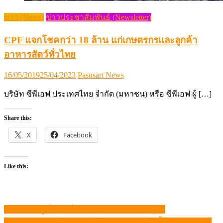
ข่าว (News)
ข่าวประชาสัมพันธ์ (Newsletter)
CPF แจกโชคกว่า 18 ล้าน แก่เกษตรกรและลูกค้า
อาหารสัตว์ทั่วไทย
Posted
Author
16/05/2019
25/04/2023
Pasusart News
on
บริษัท ซีพีเอฟ ประเทศไทย จำกัด (มหาชน) หรือ ซีพีเอฟ ผู้ […]
Share this:
X
Facebook
Like this:
สาวต่อ “หมูเถื่อน” มั่นใจใกล้ถึงต้นตอ “นายทุน”
แนะแนว
20ปี บุญเกิดฟาร์ม บทพิสูจน์คอนแทรคฟาร์ม เลี้ยงหมูพลิกชีวิต