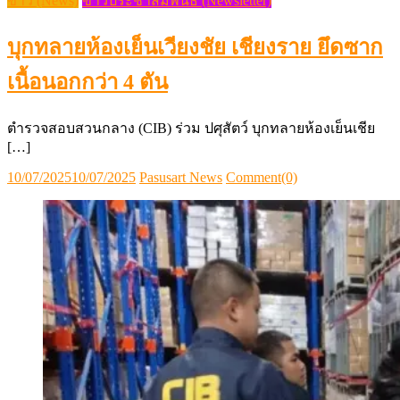
ข่าว (News)
ข่าวประชาสัมพันธ์ (Newsletter)
บุกทลายห้องเย็นเวียงชัย เชียงราย ยึดซาก
เนื้อนอกกว่า 4 ตัน
ตำรวจสอบสวนกลาง (CIB) ร่วม ปศุสัตว์ บุกทลายห้องเย็นเชีย
[…]
Posted
Author
10/07/2025
10/07/2025
Pasusart News
Comment(0)
on