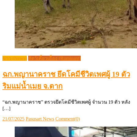
ข่าว (News)
สัตว์เคี้ยวเอื้อง (Ruminant)
ฉก.พญานาคราช ยึดโคมีชีวิตเพศผู้ 19 ตัว
ริมแม่น้ำเมย จ.ตาก
“ฉก.พญานาคราช” ตรวจยึดโคมีชีวิตเพศผู้ จำนวน 19 ตัว หลัง
[…]
Posted
Author
21/07/2025
Pasusart News
Comment(0)
on