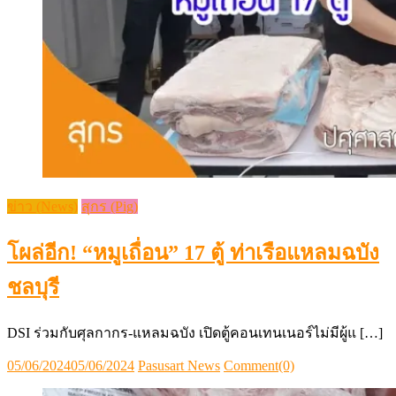
ข่าว (News)
สุกร (Pig)
โผล่อีก! “หมูเถื่อน” 17 ตู้ ท่าเรือแหลมฉบัง
ชลบุรี
DSI ร่วมกับศุลกากร-แหลมฉบัง เปิดตู้คอนเทนเนอร์ไม่มีผู้แ […]
Posted
Author
05/06/2024
05/06/2024
Pasusart News
Comment(0)
on