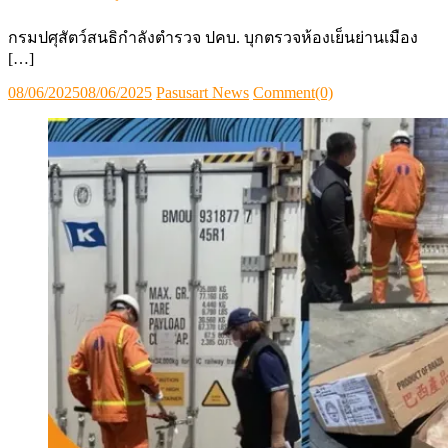
กรมปศุสัตว์สนธิกำลังตำรวจ ปคบ. บุกตรวจห้องเย็นย่านเมือง
[…]
Posted
Author
08/06/2025
08/06/2025
Pasusart News
Comment(0)
on