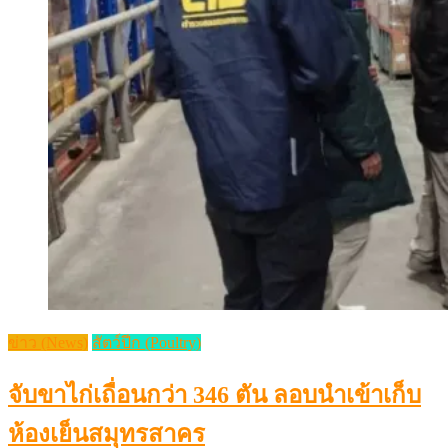
ข่าว (News)
สัตว์ปีก (Poultry)
จับขาไก่เถื่อนกว่า 346 ตัน ลอบนำเข้าเก็บ
ห้องเย็นสมุทรสาคร