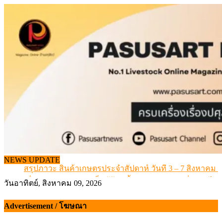
Skip
to
content
เดินหน้าดัน “ราคากลางโคเนื้อ” แก้ปัญหาราคาโคเนื้อตกต
NEWS UPDATE
สรุปภาวะ สินค้าเกษตรประจำสัปดาห์ วันที่ 3 – 7 สิงหาคม 
เมื่อเกษตรกรถูกมองเป็นผู้ร้ายเบื้องหลังราคาหมูที่สังคมไม่รู
วันอาทิตย์, สิงหาคม 09, 2026
สุดอั้น! ไข่ไก่หน้าฟาร์มปรับขึ้นอีก 6 บาท/แผง เริ่ม 7 ส.ค.69
ข้อมูลราคา สุกรมีชีวิตหน้าฟาร์ม พระที่ 6 สิงหาคม 2569
Advertisement / โฆษณา
เดินหน้าดัน “ราคากลางโคเนื้อ” แก้ปัญหาราคาโคเนื้อตกต