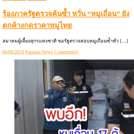
ร้องภาครัฐตรวจค้นซ้ำ หวั่น “หมูเถื่อน” ยัง
ตกค้างกดราคาหมูไทย
สมาคมผู้เลี้ยงสุกรแห่งชาติ ขอรัฐตรวจสอบหมูเถื่อนซ้ำทั่ว […]
Posted
Author
06/06/2024
Pasusart News
Comment(0)
on