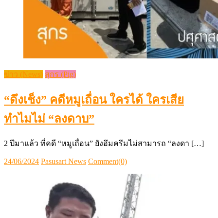
ข่าว (News)
สุกร (Pig)
“ดึงเช็ง” คดีหมูเถื่อน ใครได้ ใครเสีย
ทำไมไม่ “ลงดาบ”
2 ปีมาแล้ว ที่คดี “หมูเถื่อน” ยังอึมครึมไม่สามารถ “ลงดา […]
Posted
Author
24/06/2024
Pasusart News
Comment(0)
on