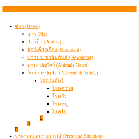
สรุปภาวะ สินค้าเกษตรประจำสัปดาห์ วันที่ 3 – 7 สิงหาคม 
ข่าว (News)
สุกร (Pig)
สัตว์ปีก (Poultry)
สัตว์เคี้ยวเอื้อง (Ruminant)
ข่าวประชาสัมพันธ์ (Newsletter)
นานาปศุสัตว์ (Animals News)
วิชาการปศุสัตว์ (Livestock Article)
โรคในสัตว์
โรคควาย
โรควัว
โรคหมู
โรคไก่
ราคาและสถานการณ์ (Price and Situation)