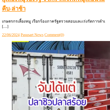
คืบ-ล่าช้า
เกษตรกรเลี้ยงหมู เรียกร้องภาครัฐตรวจสอบและเร่งรัดการดำเ
[…]
Posted
Author
22/06/2024
Pasusart News
Comment(0)
on