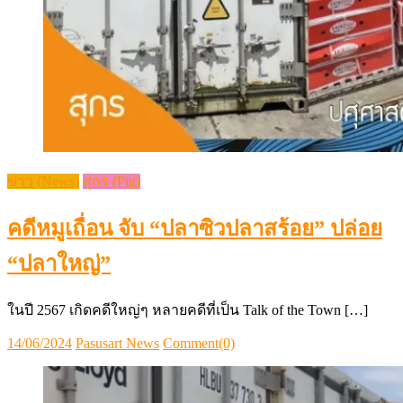
ข่าว (News)
สุกร (Pig)
คดีหมูเถื่อน จับ “ปลาซิวปลาสร้อย” ปล่อย
“ปลาใหญ่”
ในปี 2567 เกิดคดีใหญ่ๆ หลายคดีที่เป็น Talk of the Town […]
Posted
Author
14/06/2024
Pasusart News
Comment(0)
on