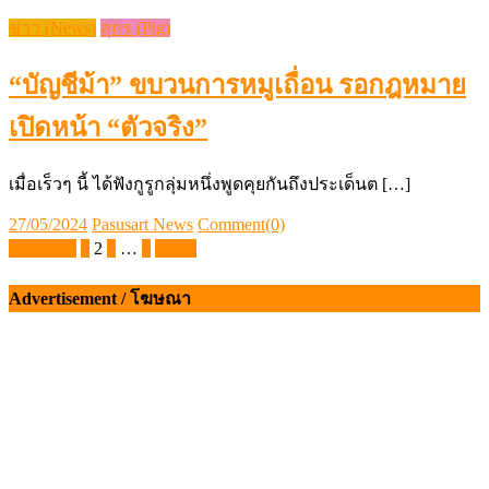
ข่าว (News)
สุกร (Pig)
“บัญชีม้า” ขบวนการหมูเถื่อน รอกฎหมาย
เปิดหน้า “ตัวจริง”
เมื่อเร็วๆ นี้ ได้ฟังกูรูกลุ่มหนึ่งพูดคุยกันถึงประเด็นต […]
Posted
Author
27/05/2024
Pasusart News
Comment(0)
on
Posts
ก่อนหน้า
1
2
3
…
8
ถัดไป
pagination
Advertisement / โฆษณา