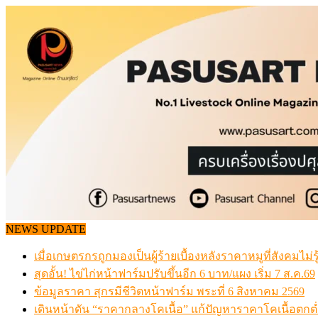
Skip
to
content
NEWS UPDATE
เมื่อเกษตรกรถูกมองเป็นผู้ร้ายเบื้องหลังราคาหมูที่สังคมไม่รู
สุดอั้น! ไข่ไก่หน้าฟาร์มปรับขึ้นอีก 6 บาท/แผง เริ่ม 7 ส.ค.69
ข้อมูลราคา สุกรมีชีวิตหน้าฟาร์ม พระที่ 6 สิงหาคม 2569
เดินหน้าดัน “ราคากลางโคเนื้อ” แก้ปัญหาราคาโคเนื้อตกต