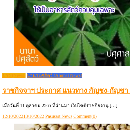
ข่าว (News)
นานาปศุสัตว์ (Animal News)
ราชกิจจาฯ ประกาศ แนวทาง กัญชง-กัญชา ใช
เมื่อวันที่ 11 ตุลาคม 2565 ที่ผ่านมา เว็บไซต์ราชกิจจานุ […]
Posted
Author
12/10/2022
13/10/2022
Pasusart News
Comment(0)
on