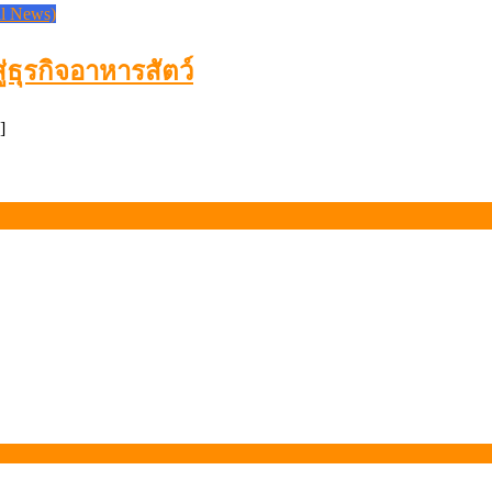
l News)
่ธุรกิจอาหารสัตว์
]