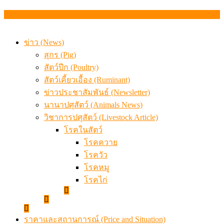
สกัดลักลอบนำเข้าเอ็นโคแช่แข็งกว่า 12.6 ตัน สมุทรสาคร
เมื่อเกษตรกรถูกมองเป็นผู้ร้ายเบื้องหลังราคาหมูที่สังคมไม่รู
ข่าว (News)
สุกร (Pig)
สัตว์ปีก (Poultry)
สัตว์เคี้ยวเอื้อง (Ruminant)
ข่าวประชาสัมพันธ์ (Newsletter)
นานาปศุสัตว์ (Animals News)
วิชาการปศุสัตว์ (Livestock Article)
โรคในสัตว์
โรคควาย
โรควัว
โรคหมู
โรคไก่
ราคาและสถานการณ์ (Price and Situation)