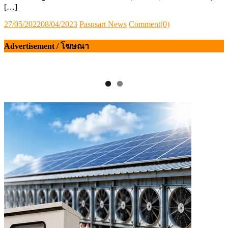
[…]
Posted
Author
27/05/2022
08/04/2023
Pasusart News
Comment(0)
on
Advertisement / โฆษณา