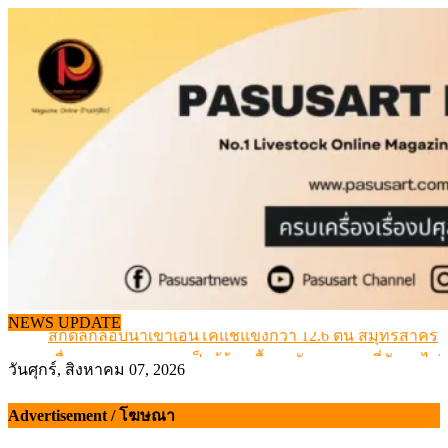
Skip
to
content
NEWS UPDATE
สกัดลักลอบนำเข้าเอ็นโคแช่แข็งกว่า 12.6 ตัน สมุทรสาคร
เมื่อเกษตรกรถูกมองเป็นผู้ร้ายเบื้องหลังราคาหมูที่สังคมไม่รู
วันศุกร์, สิงหาคม 07, 2026
สุดอั้น! ไข่ไก่หน้าฟาร์มปรับขึ้นอีก 6 บาท/แผง เริ่ม 7 ส.ค.69
ข้อมูลราคา สุกรมีชีวิตหน้าฟาร์ม พระที่ 6 สิงหาคม 2569
Advertisement / โฆษณา
เดินหน้าดัน “ราคากลางโคเนื้อ” แก้ปัญหาราคาโคเนื้อตกต