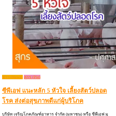
ข่าว (News)
สุกร (Pig)
ซีพีเอฟ แนะหลัก 5 หัวใจ เลี้ยงสัตว์ปลอด
โรค ส่งต่อสุขภาพดีแก่ผู้บริโภค
บริษัท เจริญโภคภัณฑ์อาหาร จำกัด (มหาชน) หรือ ซีพีเอฟ มุ