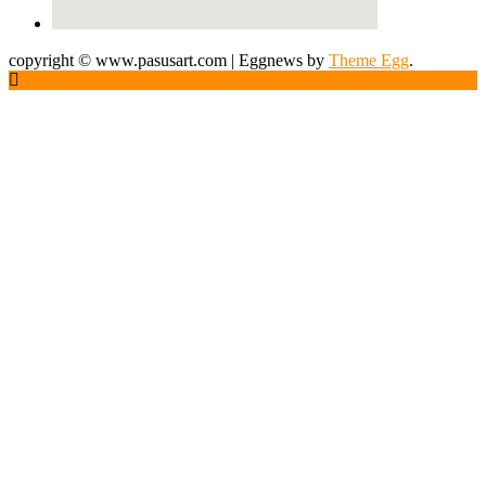
copyright © www.pasusart.com
|
Eggnews by
Theme Egg
.