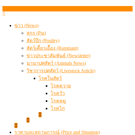
เมื่อเกษตรกรถูกมองเป็นผู้ร้ายเบื้องหลังราคาหมูที่สังคมไม่รู
ข่าว (News)
สุกร (Pig)
สัตว์ปีก (Poultry)
สัตว์เคี้ยวเอื้อง (Ruminant)
ข่าวประชาสัมพันธ์ (Newsletter)
นานาปศุสัตว์ (Animals News)
วิชาการปศุสัตว์ (Livestock Article)
โรคในสัตว์
โรคควาย
โรควัว
โรคหมู
โรคไก่
ราคาและสถานการณ์ (Price and Situation)