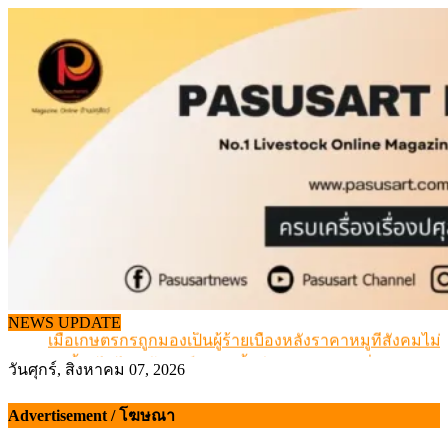
Skip
to
content
สกัดลักลอบนำเข้าเอ็นโคแช่แข็งกว่า 12.6 ตัน สมุทรสาคร
NEWS UPDATE
เมื่อเกษตรกรถูกมองเป็นผู้ร้ายเบื้องหลังราคาหมูที่สังคมไม่รู
สุดอั้น! ไข่ไก่หน้าฟาร์มปรับขึ้นอีก 6 บาท/แผง เริ่ม 7 ส.ค.69
วันศุกร์, สิงหาคม 07, 2026
ข้อมูลราคา สุกรมีชีวิตหน้าฟาร์ม พระที่ 6 สิงหาคม 2569
เดินหน้าดัน “ราคากลางโคเนื้อ” แก้ปัญหาราคาโคเนื้อตกต
Advertisement / โฆษณา
สกัดลักลอบนำเข้าเอ็นโคแช่แข็งกว่า 12.6 ตัน สมุทรสาคร