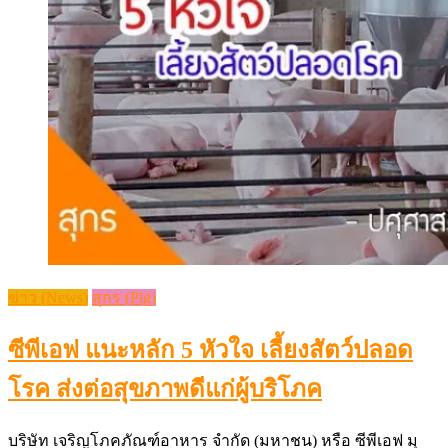
ข่าว (News)
สุกร (Pig)
ซีพีเอฟ แนะหลัก 5 หัวใจ เลี้ยงสัตว์ปลอด
โรค ส่งต่อสุขภาพดีแก่ผู้บริโภค
บริษัท เจริญโภคภัณฑ์อาหาร จำกัด (มหาชน) หรือ ซีพีเอฟ มุ