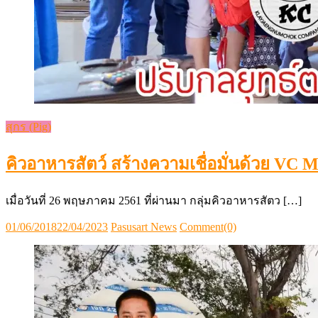
สุกร (Pig)
คิวอาหารสัตว์ สร้างความเชื่อมั่นด้วย VC
เมื่อวันที่ 26 พฤษภาคม 2561 ที่ผ่านมา กลุ่มคิวอาหารสัตว […]
Posted
Author
01/06/2018
22/04/2023
Pasusart News
Comment(0)
on