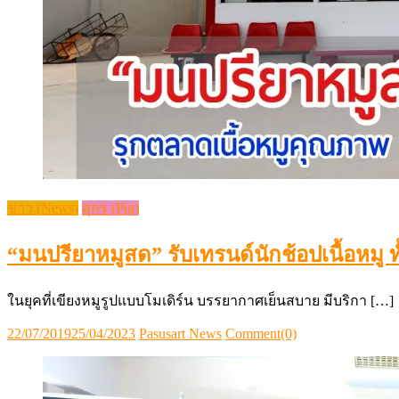
ข่าว (News)
สุกร (Pig)
“มนปรียาหมูสด” รับเทรนด์นักช้อปเนื้อหมู ทั
ในยุคที่เขียงหมูรูปแบบโมเดิร์น บรรยากาศเย็นสบาย มีบริกา […]
Posted
Author
22/07/2019
25/04/2023
Pasusart News
Comment(0)
on