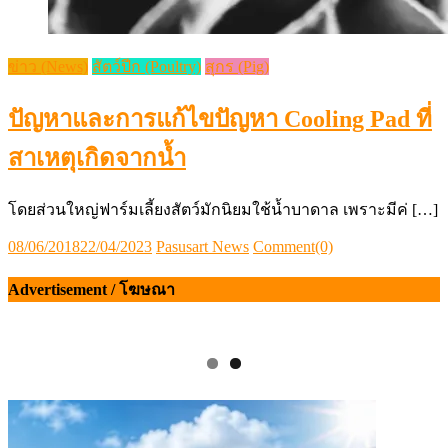
ข่าว (News)
สัตว์ปีก (Poultry)
สุกร (Pig)
ปัญหาและการแก้ไขปัญหา Cooling Pad ที่
สาเหตุเกิดจากน้ำ
โดยส่วนใหญ่ฟาร์มเลี้ยงสัตว์มักนิยมใช้น้ำบาดาล เพราะมีค่ […]
Posted
Author
08/06/2018
22/04/2023
Pasusart News
Comment(0)
on
Advertisement / โฆษณา