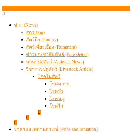
เมื่อเกษตรกรถูกมองเป็นผู้ร้ายเบื้องหลังราคาหมูที่สังคมไม่รู
ข่าว (News)
สุกร (Pig)
สัตว์ปีก (Poultry)
สัตว์เคี้ยวเอื้อง (Ruminant)
ข่าวประชาสัมพันธ์ (Newsletter)
นานาปศุสัตว์ (Animals News)
วิชาการปศุสัตว์ (Livestock Article)
โรคในสัตว์
โรคควาย
โรควัว
โรคหมู
โรคไก่
ราคาและสถานการณ์ (Price and Situation)