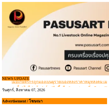
Skip
to
content
สกัดลักลอบนำเข้าเอ็นโคแช่แข็งกว่า 12.6 ตัน สมุทรสาคร
NEWS UPDATE
เมื่อเกษตรกรถูกมองเป็นผู้ร้ายเบื้องหลังราคาหมูที่สังคมไม่รู
สุดอั้น! ไข่ไก่หน้าฟาร์มปรับขึ้นอีก 6 บาท/แผง เริ่ม 7 ส.ค.69
วันศุกร์, สิงหาคม 07, 2026
ข้อมูลราคา สุกรมีชีวิตหน้าฟาร์ม พระที่ 6 สิงหาคม 2569
เดินหน้าดัน “ราคากลางโคเนื้อ” แก้ปัญหาราคาโคเนื้อตกต
Advertisement / โฆษณา
สกัดลักลอบนำเข้าเอ็นโคแช่แข็งกว่า 12.6 ตัน สมุทรสาคร