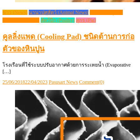
ข่าว (News)
นานาปศุสัตว์ (Animal News)
วิชาการปศุสัตว์
(Livestock Article)
สัตว์ปีก (Poultry)
สุกร (Pig)
คูลลิ่งแพด (Cooling Pad) ชนิดต้านการก่อ
ตัวของหินปูน
โรงเรือนที่ใช้ระบบปรับอากาศด้วยการระเหยน้ำ (Evaporative
[…]
Posted
Author
25/06/2018
22/04/2023
Pasusart News
Comment(0)
on