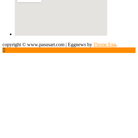
copyright © www.pasusart.com
|
Eggnews by
Theme Egg
.