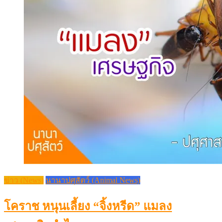
ข่าว (News)
นานาปศุสัตว์ (Animal News)
โคราช หนุนเลี้ยง “จิ้งหรีด” แมลง