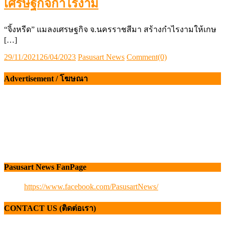
เศรษฐกิจกำไรงาม
“จิ้งหรีด” แมลงเศรษฐกิจ จ.นครราชสีมา สร้างกำไรงามให้เกษ
[…]
Posted
Author
29/11/2021
26/04/2023
Pasusart News
Comment(0)
on
Advertisement / โฆษณา
Pasusart News FanPage
https://www.facebook.com/PasusartNews/
CONTACT US (ติดต่อเรา)