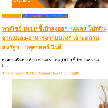
ข่าว (News)
นานาปศุสัตว์ (Animal News)
พาณิชย์-DITP ชี้เป้าส่งออก “แมลง-โปรตีน
จากแมลง-อาหารจากแมลง” เจาะตลาด
สหรัฐฯ – ปศุศาสตร์ นิวส์
กรมส่งเสริมการค้าระหว่างประเทศ (DITP) ชี้เป้าส่งออก “แม
[…]
Posted
Author
01/06/2022
21/10/2022
Pasusart News
Comment(0)
on