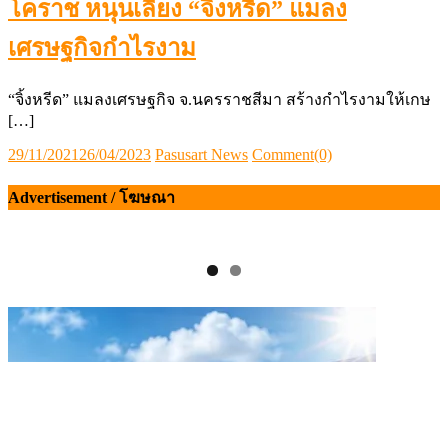
โคราช หนุนเลี้ยง “จิ้งหรีด” แมลง
เศรษฐกิจกำไรงาม
“จิ้งหรีด” แมลงเศรษฐกิจ จ.นครราชสีมา สร้างกำไรงามให้เกษ
[…]
Posted
Author
29/11/2021
26/04/2023
Pasusart News
Comment(0)
on
Advertisement / โฆษณา