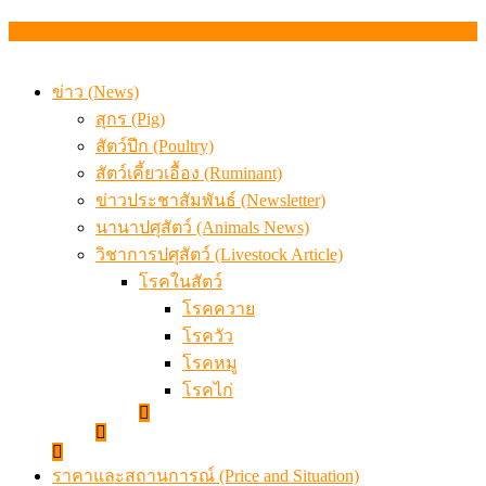
เดินหน้าดัน “ราคากลางโคเนื้อ” แก้ปัญหาราคาโคเนื้อตกต
สรุปภาวะ สินค้าเกษตรประจำสัปดาห์ วันที่ 3 – 7 สิงหาคม 
ข่าว (News)
สุกร (Pig)
สัตว์ปีก (Poultry)
สัตว์เคี้ยวเอื้อง (Ruminant)
ข่าวประชาสัมพันธ์ (Newsletter)
นานาปศุสัตว์ (Animals News)
วิชาการปศุสัตว์ (Livestock Article)
โรคในสัตว์
โรคควาย
โรควัว
โรคหมู
โรคไก่
ราคาและสถานการณ์ (Price and Situation)