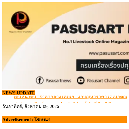
Skip
to
content
NEWS UPDATE
เดินหน้าดัน “ราคากลางโคเนื้อ” แก้ปัญหาราคาโคเนื้อตกต
สรุปภาวะ สินค้าเกษตรประจำสัปดาห์ วันที่ 3 – 7 สิงหาคม 
วันอาทิตย์, สิงหาคม 09, 2026
เมื่อเกษตรกรถูกมองเป็นผู้ร้ายเบื้องหลังราคาหมูที่สังคมไม่รู
สุดอั้น! ไข่ไก่หน้าฟาร์มปรับขึ้นอีก 6 บาท/แผง เริ่ม 7 ส.ค.69
Advertisement / โฆษณา
ข้อมูลราคา สุกรมีชีวิตหน้าฟาร์ม พระที่ 6 สิงหาคม 2569