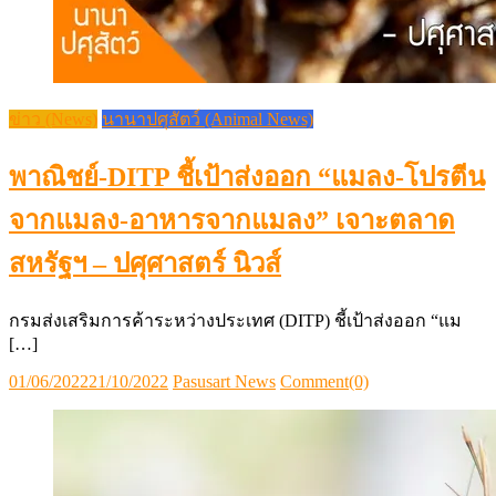
ข่าว (News)
นานาปศุสัตว์ (Animal News)
พาณิชย์-DITP ชี้เป้าส่งออก “แมลง-โปรตีน
จากแมลง-อาหารจากแมลง” เจาะตลาด
สหรัฐฯ – ปศุศาสตร์ นิวส์
กรมส่งเสริมการค้าระหว่างประเทศ (DITP) ชี้เป้าส่งออก “แม
[…]
Posted
Author
01/06/2022
21/10/2022
Pasusart News
Comment(0)
on