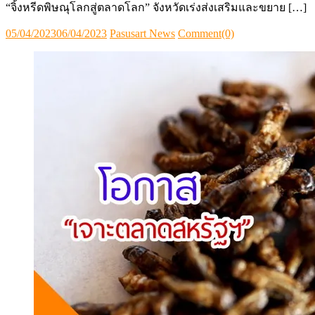
“จิ้งหรีดพิษณุโลกสู่ตลาดโลก” จังหวัดเร่งส่งเสริมและขยาย […]
Posted
Author
05/04/2023
06/04/2023
Pasusart News
Comment(0)
on