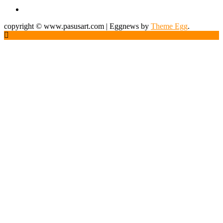
copyright © www.pasusart.com
|
Eggnews by
Theme Egg
.