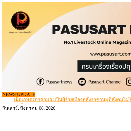
Skip
to
content
สกัดลักลอบนำเข้าเอ็นโคแช่แข็งกว่า 12.6 ตัน สมุทรสาคร
NEWS UPDATE
เมื่อเกษตรกรถูกมองเป็นผู้ร้ายเบื้องหลังราคาหมูที่สังคมไม่รู
สุดอั้น! ไข่ไก่หน้าฟาร์มปรับขึ้นอีก 6 บาท/แผง เริ่ม 7 ส.ค.69
วันเสาร์, สิงหาคม 08, 2026
ข้อมูลราคา สุกรมีชีวิตหน้าฟาร์ม พระที่ 6 สิงหาคม 2569
เดินหน้าดัน “ราคากลางโคเนื้อ” แก้ปัญหาราคาโคเนื้อตกต
สกัดลักลอบนำเข้าเอ็นโคแช่แข็งกว่า 12.6 ตัน สมุทรสาคร