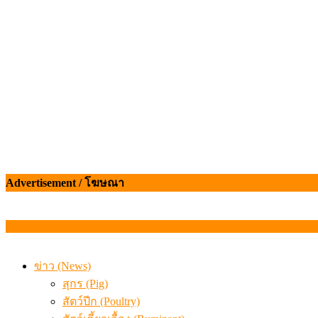
เมื่อเกษตรกรถูกมองเป็นผู้ร้ายเบื้องหลังราคาหมูที่สังคมไม่รู
Advertisement / โฆษณา
ข่าว (News)
สุกร (Pig)
สัตว์ปีก (Poultry)