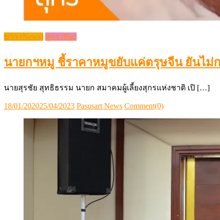
ข่าว (News)
สุกร (Pig)
นายกฯหมู ชี้ราคาหมูขยับแค่ตรุษจีน ยันไม่
นายสุรชัย สุทธิธรรม นายก สมาคมผู้เลี้ยงสุกรแห่งชาติ เปิ […]
Posted
Author
18/01/2020
25/04/2023
Pasusart News
Comment(0)
on