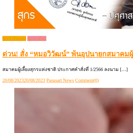
ข่าว (News)
สุกร (Pig)
ด่วน! สั่ง “หมอวิวัฒน์” พ้นอุปนายกสมาคมผู้
สมาคมผู้เลี้ยงสุกรแห่งชาติ ประกาศคำสั่งที่ 1/2566 ลงนาม […]
Posted
Author
20/08/2023
20/08/2023
Pasusart News
Comment(0)
on