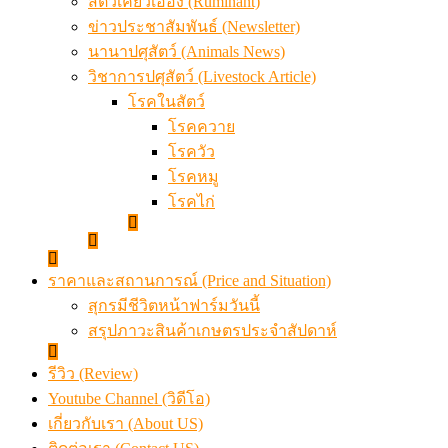
สัตว์เคี้ยวเอื้อง (Ruminant)
ข่าวประชาสัมพันธ์ (Newsletter)
นานาปศุสัตว์ (Animals News)
วิชาการปศุสัตว์ (Livestock Article)
โรคในสัตว์
โรคควาย
โรควัว
โรคหมู
โรคไก่
ราคาและสถานการณ์ (Price and Situation)
สุกรมีชีวิตหน้าฟาร์มวันนี้
สรุปภาวะสินค้าเกษตรประจำสัปดาห์
รีวิว (Review)
Youtube Channel (วิดีโอ)
เกี่ยวกับเรา (About US)