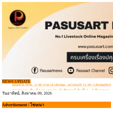
Skip
to
content
เดินหน้าดัน “ราคากลางโคเนื้อ” แก้ปัญหาราคาโคเนื้อตกต
NEWS UPDATE
สรุปภาวะ สินค้าเกษตรประจำสัปดาห์ วันที่ 3 – 7 สิงหาคม 
วันอาทิตย์, สิงหาคม 09, 2026
เมื่อเกษตรกรถูกมองเป็นผู้ร้ายเบื้องหลังราคาหมูที่สังคมไม่รู
สุดอั้น! ไข่ไก่หน้าฟาร์มปรับขึ้นอีก 6 บาท/แผง เริ่ม 7 ส.ค.69
Advertisement / โฆษณา
ข้อมูลราคา สุกรมีชีวิตหน้าฟาร์ม พระที่ 6 สิงหาคม 2569
เดินหน้าดัน “ราคากลางโคเนื้อ” แก้ปัญหาราคาโคเนื้อตกต