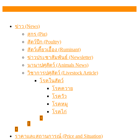
สรุปภาวะ สินค้าเกษตรประจำสัปดาห์ วันที่ 3 – 7 สิงหาคม 
ข่าว (News)
สุกร (Pig)
สัตว์ปีก (Poultry)
สัตว์เคี้ยวเอื้อง (Ruminant)
ข่าวประชาสัมพันธ์ (Newsletter)
นานาปศุสัตว์ (Animals News)
วิชาการปศุสัตว์ (Livestock Article)
โรคในสัตว์
โรคควาย
โรควัว
โรคหมู
โรคไก่
ราคาและสถานการณ์ (Price and Situation)