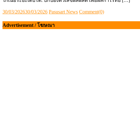
ไก่เนื้อระยะเติบโต: ปกป้องตัวเลขผลผลิต เพื่อผลกำไรที่ยั […]
Posted
Author
30/03/2026
30/03/2026
Pasusart News
Comment(0)
on
Advertisement / โฆษณา