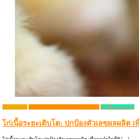
ข่าว (News)
วิชาการปศุสัตว์ (Livestock Article)
สัตว์ปีก (Poultry)
ไก่เนื้อระยะเติบโต: ปกป้องตัวเลขผลผลิต เพื่