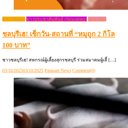
ข่าว (News)
ข่าวประชาสัมพันธ์ (Newsletter)
สุกร (Pig)
ชลบุรีเฮ! เช็กวัน-สถานที่ “หมูถูก 2 กิโล
100 บาท”
ชาวชลบุรีเฮ! สหกรณ์ผู้เลี้ยงสุกรชลบุรี ร่วมสมาคมผู้เลี้ […]
Posted
Author
03/10/2025
03/10/2025
Pasusart News
Comment(0)
on