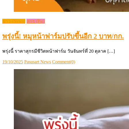
ข่าว (News)
สุกร (Pig)
พรุ่งนี้! หมูหน้าฟาร์มปรับขึ้นอีก 2 บาท/กก.
พรุ่งนี้ ราคาสุกรมีชีวิตหน้าฟาร์ม วันจันทร์ที่ 20 ตุลาค […]
Posted
Author
19/10/2025
Pasusart News
Comment(0)
on