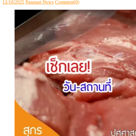
Posted
Author
12/10/2025
Pasusart News
Comment(0)
on