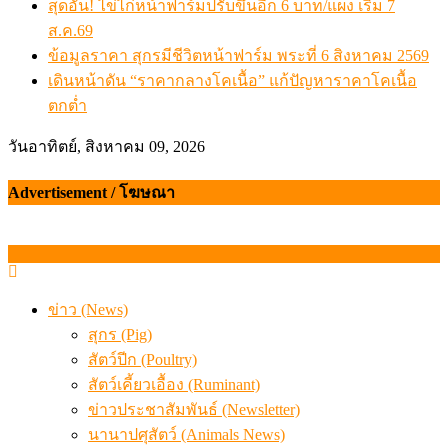
สุดอั้น! ไข่ไก่หน้าฟาร์มปรับขึ้นอีก 6 บาท/แผง เริ่ม 7
ส.ค.69
ข้อมูลราคา สุกรมีชีวิตหน้าฟาร์ม พระที่ 6 สิงหาคม 2569
เดินหน้าดัน “ราคากลางโคเนื้อ” แก้ปัญหาราคาโคเนื้อ
ตกต่ำ
วันอาทิตย์, สิงหาคม 09, 2026
Advertisement / โฆษณา
ข่าว (News)
สุกร (Pig)
สัตว์ปีก (Poultry)
สัตว์เคี้ยวเอื้อง (Ruminant)
ข่าวประชาสัมพันธ์ (Newsletter)
นานาปศุสัตว์ (Animals News)