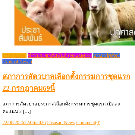
ข่าว (News)
ข่าวประชาสัมพันธ์ (Newsletter)
นานาปศุสัตว์
(Animal News)
สภาการสัตวบาลเลือกตั้งกรรมการชุดแรก
22 กรกฎาคม69นี้
สภาการสัตวบาลประกาศเลือกตั้งกรรมการชุดแรก เปิดลง
คะแนน 2 […]
Posted
Author
22/06/2026
22/06/2026
Pasusart News
Comment(0)
on