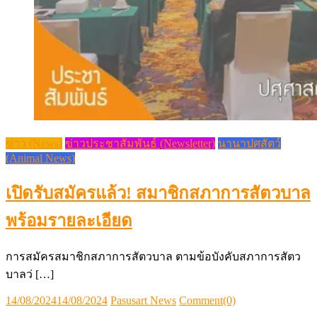
ข่าว (News)
ข่าวประชาสัมพันธ์ (Newsletter)
นานาปศุสัตว์
(Animal News)
เปิดรับสมัครแล้ว! สมาชิกสภาการสัตวบาล
พร้อมรายละเอียด
การสมัครสมาชิกสภาการสัตวบาล ตามข้อบังคับสภาการสัตว
บาลว่ […]
Posted
Author
14/08/2024
14/08/2024
Pasusart News
Comment(0)
on