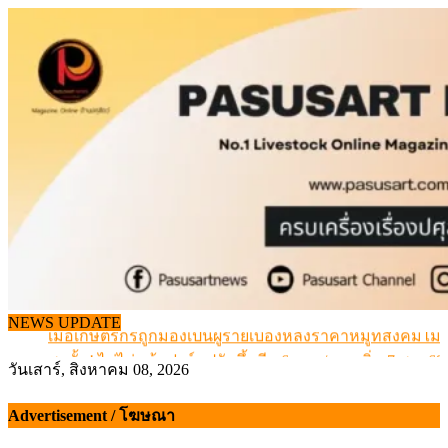
Skip
to
content
สกัดลักลอบนำเข้าเอ็นโคแช่แข็งกว่า 12.6 ตัน สมุทรสาคร
NEWS UPDATE
เมื่อเกษตรกรถูกมองเป็นผู้ร้ายเบื้องหลังราคาหมูที่สังคมไม่รู
สุดอั้น! ไข่ไก่หน้าฟาร์มปรับขึ้นอีก 6 บาท/แผง เริ่ม 7 ส.ค.69
วันเสาร์, สิงหาคม 08, 2026
ข้อมูลราคา สุกรมีชีวิตหน้าฟาร์ม พระที่ 6 สิงหาคม 2569
เดินหน้าดัน “ราคากลางโคเนื้อ” แก้ปัญหาราคาโคเนื้อตกต
Advertisement / โฆษณา
สกัดลักลอบนำเข้าเอ็นโคแช่แข็งกว่า 12.6 ตัน สมุทรสาคร