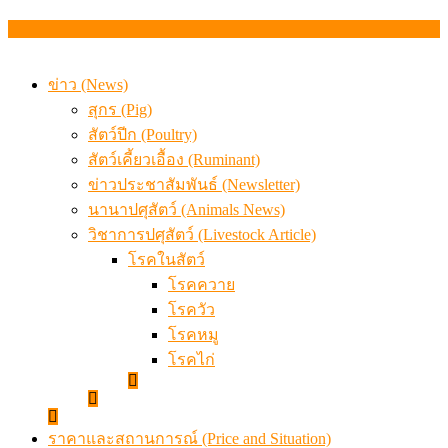
เมื่อเกษตรกรถูกมองเป็นผู้ร้ายเบื้องหลังราคาหมูที่สังคมไม่รู
ข่าว (News)
สุกร (Pig)
สัตว์ปีก (Poultry)
สัตว์เคี้ยวเอื้อง (Ruminant)
ข่าวประชาสัมพันธ์ (Newsletter)
นานาปศุสัตว์ (Animals News)
วิชาการปศุสัตว์ (Livestock Article)
โรคในสัตว์
โรคควาย
โรควัว
โรคหมู
โรคไก่
ราคาและสถานการณ์ (Price and Situation)