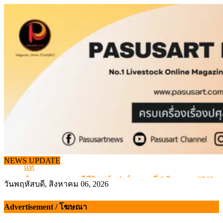
Skip
to
content
จากเครื่องดนตรีพื้นบ้านอีสาน สู่ “แคนมิลค์” แบรนด์นมโ
แท้
NEWS UPDATE
ข้อมูลราคา สุกรมีชีวิตหน้าฟาร์ม พระที่ 6 สิงหาคม 2569
เดินหน้าดัน “ราคากลางโคเนื้อ” แก้ปัญหาราคาโคเนื้อตกต
วันพฤหัสบดี, สิงหาคม 06, 2026
สกัดลักลอบนำเข้าเอ็นโคแช่แข็งกว่า 12.6 ตัน สมุทรสาคร
Advertisement / โฆษณา
สกัดลักลอบนำเข้า เครื่องในไก่เถื่อน กว่า 25 ตัน!
จากเครื่องดนตรีพื้นบ้านอีสาน สู่ “แคนมิลค์” แบรนด์นมโ