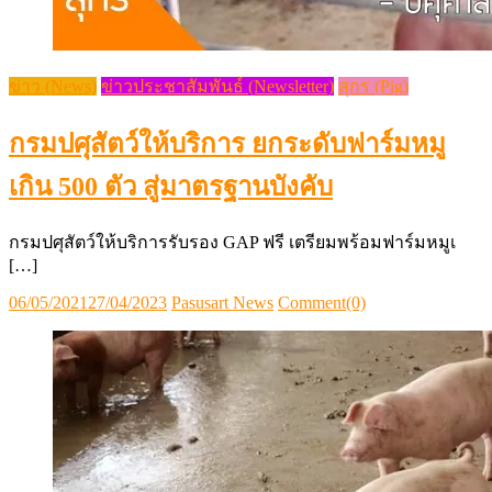
ข่าว (News)
ข่าวประชาสัมพันธ์ (Newsletter)
สุกร (Pig)
กรมปศุสัตว์ให้บริการ ยกระดับฟาร์มหมู
เกิน 500 ตัว สู่มาตรฐานบังคับ
กรมปศุสัตว์ให้บริการรับรอง GAP ฟรี เตรียมพร้อมฟาร์มหมูเ
[…]
Posted
Author
06/05/2021
27/04/2023
Pasusart News
Comment(0)
on