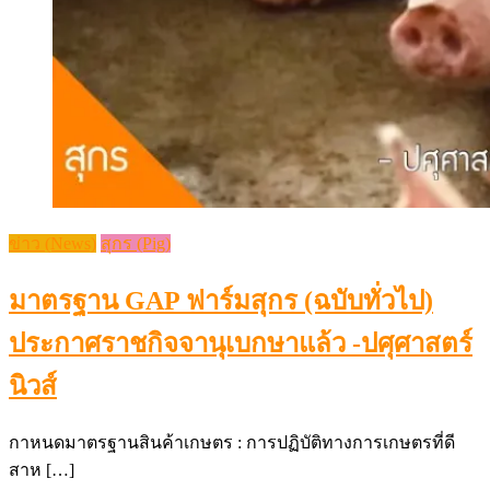
ข่าว (News)
สุกร (Pig)
มาตรฐาน GAP ฟาร์มสุกร (ฉบับทั่วไป)
ประกาศราชกิจจานุเบกษาแล้ว -ปศุศาสตร์
นิวส์
กาหนดมาตรฐานสินค้าเกษตร : การปฏิบัติทางการเกษตรที่ดี
สาห […]