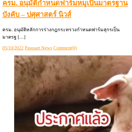
ครม. อนุมัติกำหนดฟาร์มหมูเป็นมาตรฐาน
บังคับ – ปศุศาสตร์ นิวส์
ครม. อนุมัติหลักการร่างกฎกระทรวงกำหนดฟาร์มสุกรเป็น
มาตรฐ […]
Posted
Author
05/10/2022
Pasusart News
Comment(0)
on