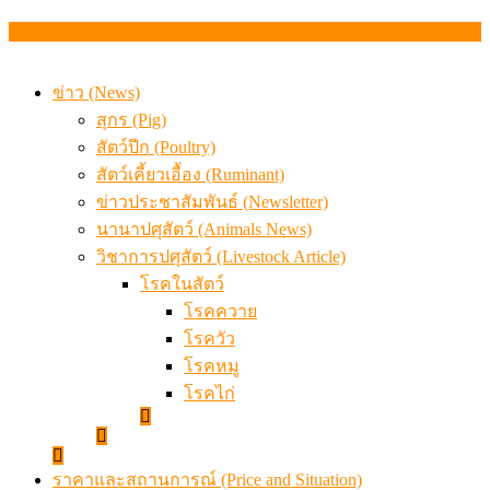
แท้
ข้อมูลราคา สุกรมีชีวิตหน้าฟาร์ม พระที่ 6 สิงหาคม 2569
ข่าว (News)
สุกร (Pig)
สัตว์ปีก (Poultry)
สัตว์เคี้ยวเอื้อง (Ruminant)
ข่าวประชาสัมพันธ์ (Newsletter)
นานาปศุสัตว์ (Animals News)
วิชาการปศุสัตว์ (Livestock Article)
โรคในสัตว์
โรคควาย
โรควัว
โรคหมู
โรคไก่
ราคาและสถานการณ์ (Price and Situation)