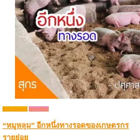
ข่าว (News)
สุกร (Pig)
“หมูหลุม” อีกหนึ่งทางรอดของเกษตรกร
รายย่อย