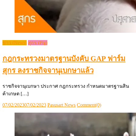
ข่าว (News)
สุกร (Pig)
กฎกระทรวงมาตรฐานบังคับ GAP ฟาร์ม
สุกร ลงราชกิจจานุเบกษาแล้ว
ราชกิจจานุเบกษา ประกาศ กฎกระทรวง กำหนดมาตรฐานสิน
ค้าเกษต […]
Posted
Author
07/02/2023
07/02/2023
Pasusart News
Comment(0)
on