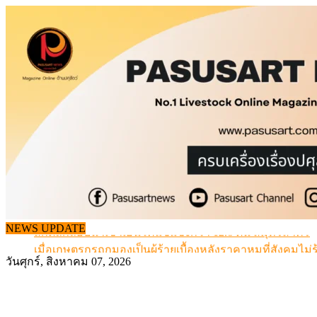
Skip
to
content
สกัดลักลอบนำเข้าเอ็นโคแช่แข็งกว่า 12.6 ตัน สมุทรสาคร
NEWS UPDATE
เมื่อเกษตรกรถูกมองเป็นผู้ร้ายเบื้องหลังราคาหมูที่สังคมไม่รู
สุดอั้น! ไข่ไก่หน้าฟาร์มปรับขึ้นอีก 6 บาท/แผง เริ่ม 7 ส.ค.69
วันศุกร์, สิงหาคม 07, 2026
ข้อมูลราคา สุกรมีชีวิตหน้าฟาร์ม พระที่ 6 สิงหาคม 2569
เดินหน้าดัน “ราคากลางโคเนื้อ” แก้ปัญหาราคาโคเนื้อตกต
สกัดลักลอบนำเข้าเอ็นโคแช่แข็งกว่า 12.6 ตัน สมุทรสาคร