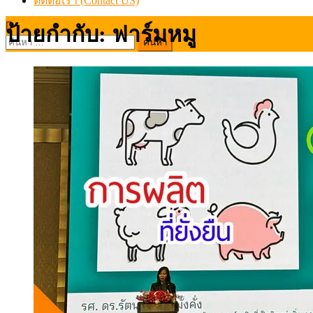
ติดต่อเรา (Contact US)
ป้ายกำกับ:
ฟาร์มหมู
ค้นหา
สำหรับ: