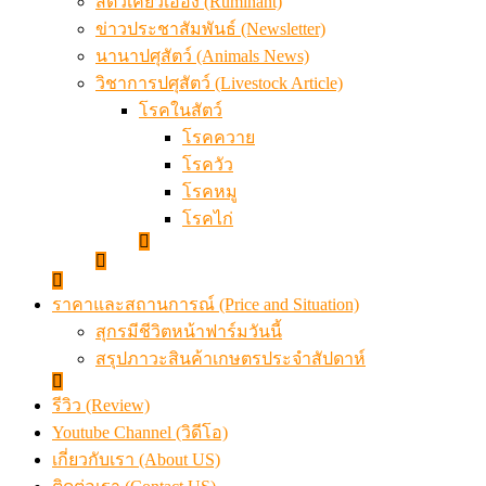
สัตว์เคี้ยวเอื้อง (Ruminant)
ข่าวประชาสัมพันธ์ (Newsletter)
นานาปศุสัตว์ (Animals News)
วิชาการปศุสัตว์ (Livestock Article)
โรคในสัตว์
โรคควาย
โรควัว
โรคหมู
โรคไก่
ราคาและสถานการณ์ (Price and Situation)
สุกรมีชีวิตหน้าฟาร์มวันนี้
สรุปภาวะสินค้าเกษตรประจำสัปดาห์
รีวิว (Review)
Youtube Channel (วิดีโอ)
เกี่ยวกับเรา (About US)