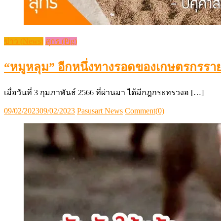
ข่าว (News)
สุกร (Pig)
“หมูหลุม” อีกหนึ่งทางรอดของเกษตรกรราย
เมื่อวันที่ 3 กุมภาพันธ์ 2566 ที่ผ่านมา ได้มีกฎกระทรวงอ […]
Posted
Author
09/02/2023
09/02/2023
Pasusart News
Comment(0)
on