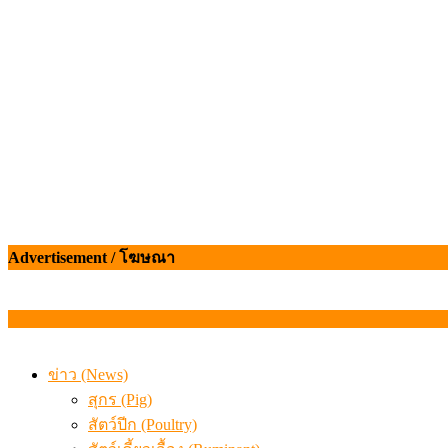
เมื่อเกษตรกรถูกมองเป็นผู้ร้ายเบื้องหลังราคาหมูที่สังคมไม่รู
Advertisement / โฆษณา
ข่าว (News)
สุกร (Pig)
สัตว์ปีก (Poultry)