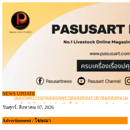
Skip
to
content
สกัดลักลอบนำเข้าเอ็นโคแช่แข็งกว่า 12.6 ตัน สมุทรสาคร
NEWS UPDATE
เมื่อเกษตรกรถูกมองเป็นผู้ร้ายเบื้องหลังราคาหมูที่สังคมไม่รู
สุดอั้น! ไข่ไก่หน้าฟาร์มปรับขึ้นอีก 6 บาท/แผง เริ่ม 7 ส.ค.69
วันศุกร์, สิงหาคม 07, 2026
ข้อมูลราคา สุกรมีชีวิตหน้าฟาร์ม พระที่ 6 สิงหาคม 2569
เดินหน้าดัน “ราคากลางโคเนื้อ” แก้ปัญหาราคาโคเนื้อตกต
Advertisement / โฆษณา
สกัดลักลอบนำเข้าเอ็นโคแช่แข็งกว่า 12.6 ตัน สมุทรสาคร