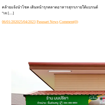
คล้ายแจ้งนำโชค เดินหน้ารุกตลาดอาหารสุกรภายใต้แบรนด์
“เจ […]
Posted
Author
06/01/2020
25/04/2023
Pasusart News
Comment(0)
on