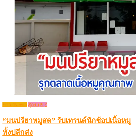
ข่าว (News)
สุกร (Pig)
“มนปรียาหมูสด” รับเทรนด์นักช้อปเนื้อหมู
ทั้งปลีกส่ง