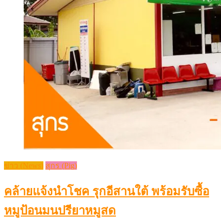
ข่าว (News)
สุกร (Pig)
คล้ายแจ้งนำโชค รุกอีสานใต้ พร้อมรับซื้อ
หมูป้อนมนปรียาหมูสด