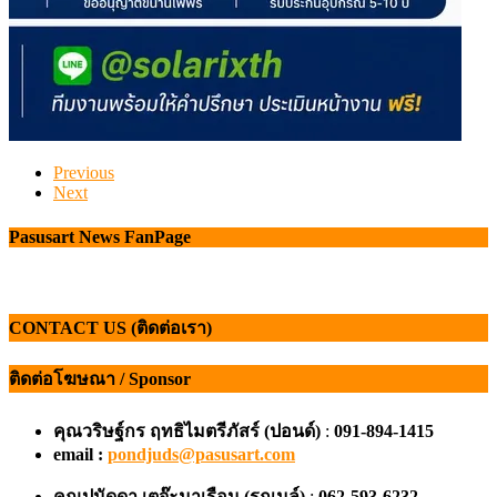
Previous
Next
Pasusart News FanPage
CONTACT US (ติดต่อเรา)
ติดต่อโฆษณา / Sponsor
คุณวริษฐ์กร ฤทธิไมตรีภัสร์ (ปอนด์)
:
091-894-1415
email :
pondjuds@pasusart.com
คุณปนัดดา เตจ๊ะมาเรือน
(รถเมล์)
:
062-593-6232