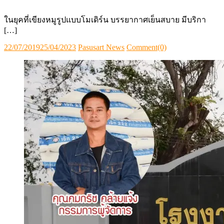
ในยุคที่เขียงหมูรูปแบบโมเดิร์น บรรยากาศเย็นสบาย มีบริกา
[…]
Posted
Author
22/07/2019
25/04/2023
Pasusart News
Comment(0)
on