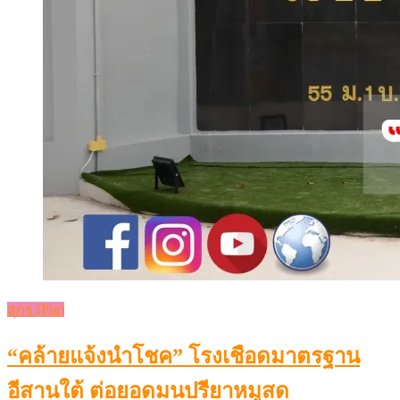
สุกร (Pig)
“คล้ายแจ้งนำโชค” โรงเชือดมาตรฐาน
อีสานใต้ ต่อยอดมนปรียาหมูสด