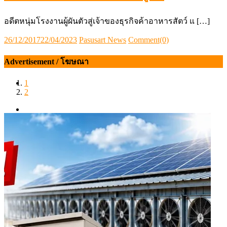
อดีตหนุ่มโรงงานผู้ผันตัวสู่เจ้าของธุรกิจค้าอาหารสัตว์ แ […]
Posted
Author
26/12/2017
22/04/2023
Pasusart News
Comment(0)
on
Advertisement / โฆษณา
1
2