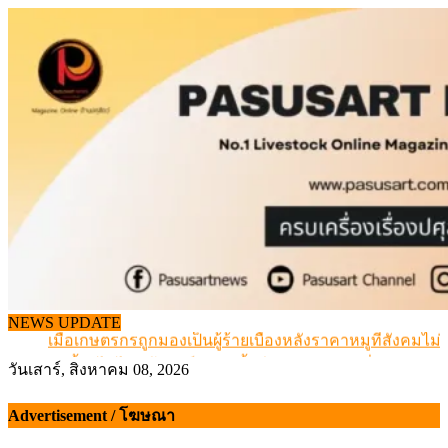
Skip
to
content
สกัดลักลอบนำเข้าเอ็นโคแช่แข็งกว่า 12.6 ตัน สมุทรสาคร
NEWS UPDATE
เมื่อเกษตรกรถูกมองเป็นผู้ร้ายเบื้องหลังราคาหมูที่สังคมไม่รู
สุดอั้น! ไข่ไก่หน้าฟาร์มปรับขึ้นอีก 6 บาท/แผง เริ่ม 7 ส.ค.69
วันเสาร์, สิงหาคม 08, 2026
ข้อมูลราคา สุกรมีชีวิตหน้าฟาร์ม พระที่ 6 สิงหาคม 2569
เดินหน้าดัน “ราคากลางโคเนื้อ” แก้ปัญหาราคาโคเนื้อตกต
Advertisement / โฆษณา
สกัดลักลอบนำเข้าเอ็นโคแช่แข็งกว่า 12.6 ตัน สมุทรสาคร