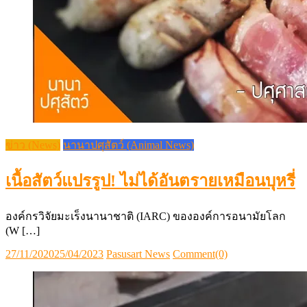
ข่าว (News)
นานาปศุสัตว์ (Animal News)
เนื้อสัตว์แปรรูป! ไม่ได้อันตรายเหมือนบุหรี่
องค์กรวิจัยมะเร็งนานาชาติ (IARC) ขององค์การอนามัยโลก
(W […]
Posted
Author
27/11/2020
25/04/2023
Pasusart News
Comment(0)
on