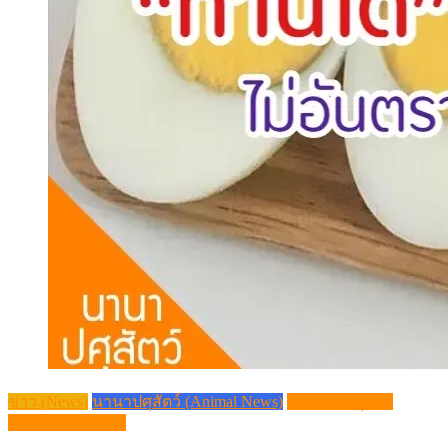
ข่าว (News)
นานาปศุสัตว์ (Animal News)
วิชาการปศุสัตว์
(Livestock Article)