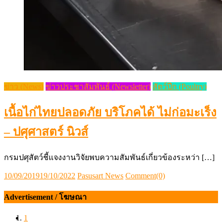
ข่าว (News)
ข่าวประชาสัมพันธ์ (Newsletter)
สัตว์ปีก (Poultry)
เนื้อไก่ไทยปลอดภัย บริโภคได้ ไม่ก่อมะเร็ง
– ปศุศาสตร์ นิวส์
กรมปศุสัตว์ชี้แจงงานวิจัยพบความสัมพันธ์เกี่ยวข้องระหว่า […]
Posted
Author
10/09/2019
19/10/2022
Pasusart News
Comment(0)
on
Advertisement / โฆษณา
1