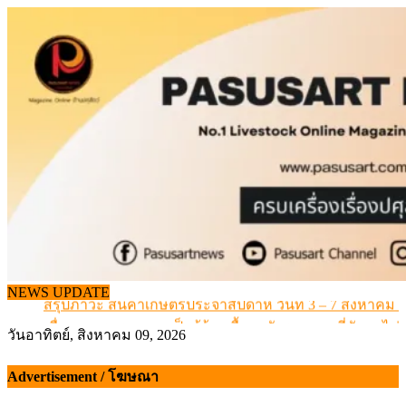
Skip
to
content
เดินหน้าดัน “ราคากลางโคเนื้อ” แก้ปัญหาราคาโคเนื้อตกต
NEWS UPDATE
สรุปภาวะ สินค้าเกษตรประจำสัปดาห์ วันที่ 3 – 7 สิงหาคม 
เมื่อเกษตรกรถูกมองเป็นผู้ร้ายเบื้องหลังราคาหมูที่สังคมไม่รู
วันอาทิตย์, สิงหาคม 09, 2026
สุดอั้น! ไข่ไก่หน้าฟาร์มปรับขึ้นอีก 6 บาท/แผง เริ่ม 7 ส.ค.69
ข้อมูลราคา สุกรมีชีวิตหน้าฟาร์ม พระที่ 6 สิงหาคม 2569
Advertisement / โฆษณา
เดินหน้าดัน “ราคากลางโคเนื้อ” แก้ปัญหาราคาโคเนื้อตกต