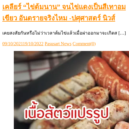
เคลียร์ “ไข่ต้มนาน” จนไข่แดงเป็นสีเทาอม
เขียว อันตรายจริงไหม -ปศุศาสตร์ นิวส์
เคยสงสัยกันหรือไม่ว่าเวลาต้มไข่แล้วเมื่อผ่าออกมาจะเกิดส […]
Posted
Author
09/10/2021
19/10/2022
Pasusart News
Comment(0)
on