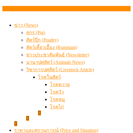
เดินหน้าดัน “ราคากลางโคเนื้อ” แก้ปัญหาราคาโคเนื้อตกต
สรุปภาวะ สินค้าเกษตรประจำสัปดาห์ วันที่ 3 – 7 สิงหาคม 
ข่าว (News)
สุกร (Pig)
สัตว์ปีก (Poultry)
สัตว์เคี้ยวเอื้อง (Ruminant)
ข่าวประชาสัมพันธ์ (Newsletter)
นานาปศุสัตว์ (Animals News)
วิชาการปศุสัตว์ (Livestock Article)
โรคในสัตว์
โรคควาย
โรควัว
โรคหมู
โรคไก่
ราคาและสถานการณ์ (Price and Situation)