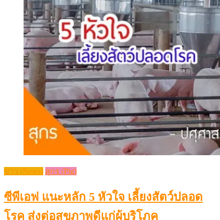
ข่าว (News)
สุกร (Pig)
ซีพีเอฟ แนะหลัก 5 หัวใจ เลี้ยงสัตว์ปลอด
โรค ส่งต่อสุขภาพดีแก่ผู้บริโภค