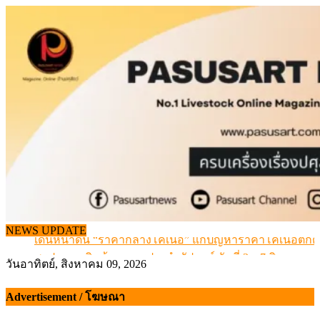
Skip
to
content
NEWS UPDATE
เดินหน้าดัน “ราคากลางโคเนื้อ” แก้ปัญหาราคาโคเนื้อตกต
สรุปภาวะ สินค้าเกษตรประจำสัปดาห์ วันที่ 3 – 7 สิงหาคม 
วันอาทิตย์, สิงหาคม 09, 2026
เมื่อเกษตรกรถูกมองเป็นผู้ร้ายเบื้องหลังราคาหมูที่สังคมไม่รู
สุดอั้น! ไข่ไก่หน้าฟาร์มปรับขึ้นอีก 6 บาท/แผง เริ่ม 7 ส.ค.69
Advertisement / โฆษณา
ข้อมูลราคา สุกรมีชีวิตหน้าฟาร์ม พระที่ 6 สิงหาคม 2569