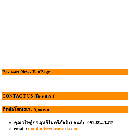
Pasusart News FanPage
CONTACT US (ติดต่อเรา)
ติดต่อโฆษณา / Sponsor
คุณวริษฐ์กร ฤทธิไมตรีภัสร์ (ปอนด์)
:
091-894-1415
email :
pondjuds@pasusart.com