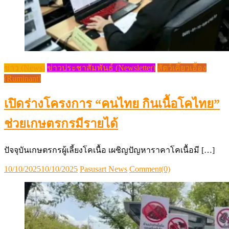
ข่าว (News)
ข่าวประชาสัมพันธ์ (Newsletter)
สัตว์เคี้ยวเอื้อง
(Ruminant)
เปิดร่างโครงการ “คนไทย กินเนื้อโคไทย”
ช่วยเกษตรกรมีรายได้
ปัจจุบันเกษตรกรผู้เลี้ยงโคเนื้อ เผชิญปัญหาราคาโคเนื้อมี […]
Posted
Author
10/10/2025
10/10/2025
Pasusart News
Comment(0)
on