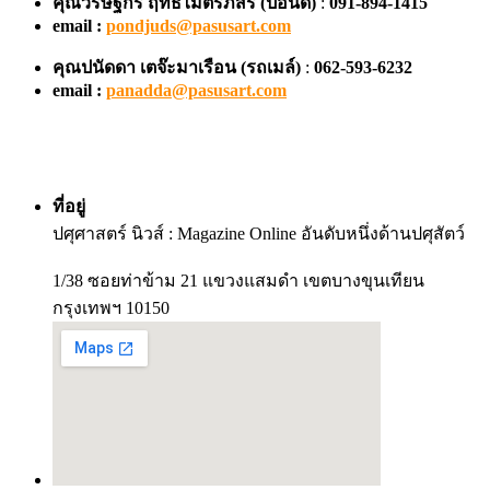
คุณวริษฐ์กร ฤทธิไมตรีภัสร์ (ปอนด์)
:
091-894-1415
email :
pondjuds@pasusart.com
คุณปนัดดา เตจ๊ะมาเรือน
(รถเมล์)
:
062-593-6232
email :
panadda@pasusart.com
ที่อยู่
ปศุศาสตร์ นิวส์ : Magazine Online อันดับหนึ่งด้านปศุสัตว์
1/38 ซอยท่าข้าม 21 แขวงแสมดำ เขตบางขุนเทียน
กรุงเทพฯ 10150