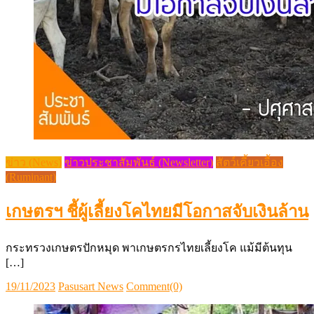
ข่าว (News)
ข่าวประชาสัมพันธ์ (Newsletter)
สัตว์เคี้ยวเอื้อง
(Ruminant)
เกษตรฯ ชี้ผู้เลี้ยงโคไทยมีโอกาสจับเงินล้าน
​กระทรวงเกษตรปักหมุด​ พาเกษตรกรไทยเลี้ยงโค​ แม้มีต้นทุน
[…]
Posted
Author
19/11/2023
Pasusart News
Comment(0)
on