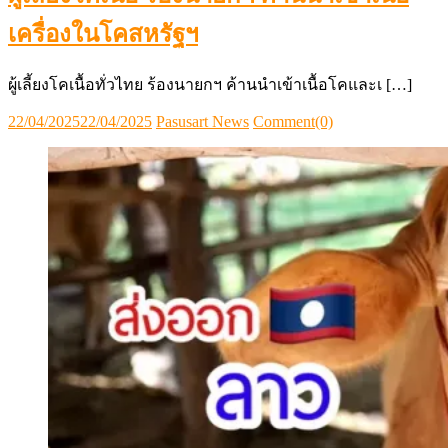
เครื่องในโคสหรัฐฯ
ผู้เลี้ยงโคเนื้อทั่วไทย ร้องนายกฯ ค้านนำเข้าเนื้อโคและเ […]
Posted
Author
22/04/2025
22/04/2025
Pasusart News
Comment(0)
on