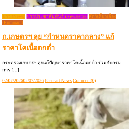
ข่าว (News)
ข่าวประชาสัมพันธ์ (Newsletter)
สัตว์เคี้ยวเอื้อง
(Ruminant)
ก.เกษตรฯ ลุย “กำหนดราคากลาง” แก้
ราคาโคเนื้อตกต่ำ
กระทรวงเกษตรฯ ลุยแก้ปัญหาราคาโคเนื้อตกต่ำ ร่วมกับกรม
การ […]
Posted
Author
02/07/2026
02/07/2026
Pasusart News
Comment(0)
on