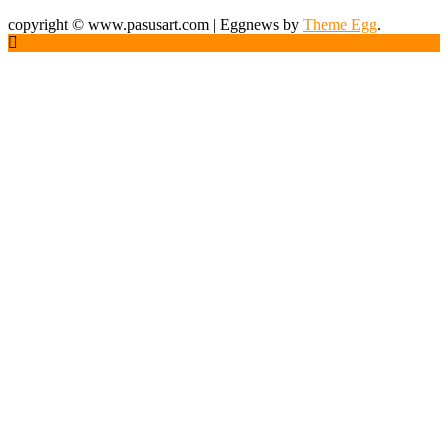
copyright © www.pasusart.com
|
Eggnews by
Theme Egg
.