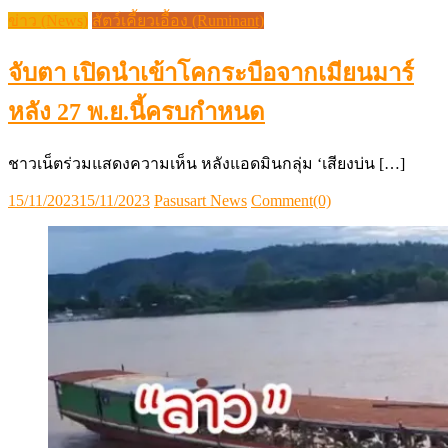
ข่าว (News)
สัตว์เคี้ยวเอื้อง (Ruminant)
จับตา เปิดนำเข้าโคกระบือจากเมียนมาร์
หลัง 27 พ.ย.นี้ครบกำหนด
ชาวเน็ตร่วมแสดงความเห็น หลังแอดมินกลุ่ม ‘เสียงบ่น […]
Posted
Author
15/11/2023
15/11/2023
Pasusart News
Comment(0)
on