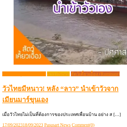
กระแสปศุสัตว์ (Trends)
ข่าว (News)
สัตว์เคี้ยวเอื้อง (Ruminant)
วัวไทยมีหนาว! หลัง “ลาว” นำเข้าวัวจาก
เมียนมาร์ขุนเอง
เมื่อวัวไทยไม่เป็นที่ต้องการของประเทศเพื่อนบ้าน อย่าง ส […]
Posted
Author
17/09/2023
18/09/2023
Pasusart News
Comment(0)