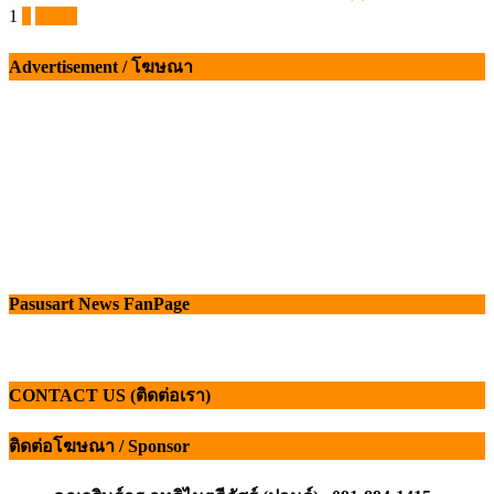
on
Posts
1
2
ถัดไป
pagination
Advertisement / โฆษณา
Pasusart News FanPage
CONTACT US (ติดต่อเรา)
ติดต่อโฆษณา / Sponsor