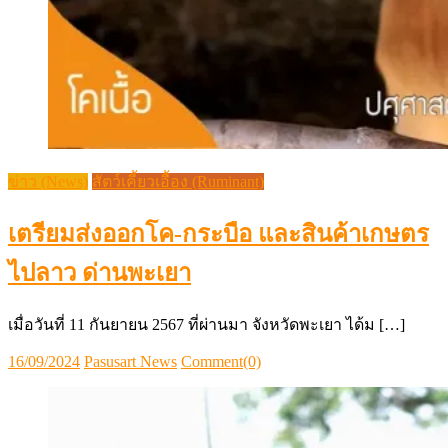
ข่าว (News)
สัตว์เคี้ยวเอื้อง (Ruminant)
เตรียมส่งออกโค-กระบือ และสินค้าเกษตร
ไปลาว ด่านพะเยา
เมื่อวันที่ 11 กันยายน 2567 ที่ผ่านมา จังหวัดพะเยา ได้ม […]
Posted
Author
16/09/2024
Pasusart News
Comment(0)
on