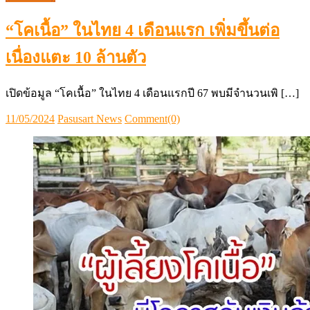
“โคเนื้อ” ในไทย 4 เดือนแรก เพิ่มขึ้นต่อ
เนื่องแตะ 10 ล้านตัว
เปิดข้อมูล “โคเนื้อ” ในไทย 4 เดือนแรกปี 67 พบมีจำนวนเพิ […]
Posted
Author
11/05/2024
Pasusart News
Comment(0)
on