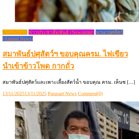
ข่าว (News)
ข่าวประชาสัมพันธ์ (Newsletter)
นานาปศุสัตว์
(Animal News)
สมาพันธ์ปศุสัตว์ฯ ขอบคุณครม. ไฟเขียว
นำเข้าข้าวโพด กากถั่ว
สมาพันธ์ปศุสัตว์และเพาะเลี้ยงสัตว์น้ำ ขอบคุณ ครม. เห็นช […]
Posted
Author
13/11/2025
13/11/2025
Pasusart News
Comment(0)
on