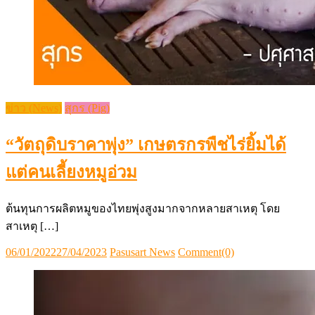
ข่าว (News)
สุกร (Pig)
“วัตถุดิบราคาพุ่ง” เกษตรกรพืชไร่ยิ้มได้
แต่คนเลี้ยงหมูอ่วม
ต้นทุนการผลิตหมูของไทยพุ่งสูงมากจากหลายสาเหตุ โดย
สาเหตุ […]
Posted
Author
06/01/2022
27/04/2023
Pasusart News
Comment(0)
on