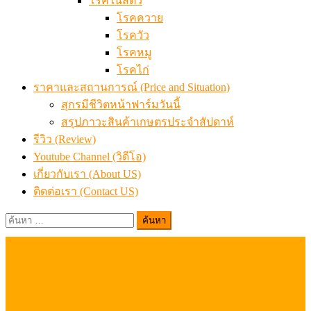
โรคในสัตว์
โรคควาย
โรควัว
โรคหมู
โรคไก่
ราคาและสถานการณ์ (Price and Situation)
สุกรมีชีวิตหน้าฟาร์มวันนี้
สรุปภาวะสินค้าเกษตรประจำสัปดาห์
รีวิว (Review)
Youtube Channel (วิดีโอ)
เกี่ยวกับเรา (About US)
ติดต่อเรา (Contact US)
ค้นหา
สำหรับ: