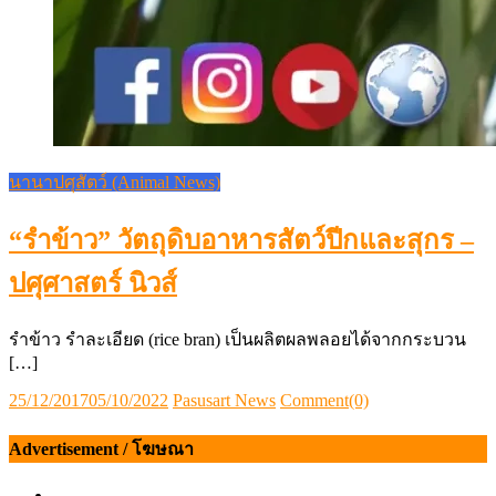
นานาปศุสัตว์ (Animal News)
“รำข้าว” วัตถุดิบอาหารสัตว์ปีกและสุกร –
ปศุศาสตร์ นิวส์
รำข้าว รำละเอียด (rice bran) เป็นผลิตผลพลอยได้จากกระบวน
[…]
Posted
Author
25/12/2017
05/10/2022
Pasusart News
Comment(0)
on
Advertisement / โฆษณา