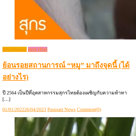
ข่าว (News)
สุกร (Pig)
ย้อนรอยสถานการณ์ “หมู” มาถึงจุดนี้ (ได้
อย่างไร)
ปี 2564 เป็นปีที่อุตสาหกรรมสุกรไทยต้องเผชิญกับความท้าทา
[…]
Posted
Author
01/01/2022
26/04/2023
Pasusart News
Comment(0)
on