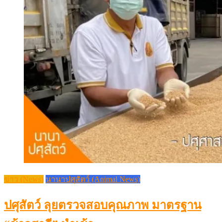
ข่าว (News)
นานาปศุสัตว์ (Animal News)
ปศุสัตว์ ลุยตรวจสอบคุณภาพ มาตรฐาน