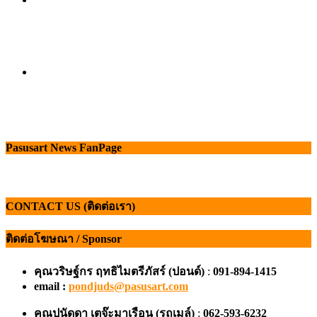
Pasusart News FanPage
CONTACT US (ติดต่อเรา)
ติดต่อโฆษณา / Sponsor
คุณวริษฐ์กร ฤทธิไมตรีภัสร์ (ปอนด์)
:
091-894-1415
email :
pondjuds@pasusart.com
คุณปนัดดา เตจ๊ะมาเรือน
(รถเมล์)
:
062-593-6232