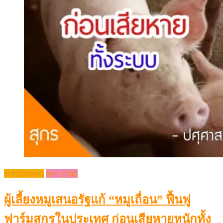
ข่าว (News)
สุกร (Pig)
ผู้เลี้ยงหมูเสนอรัฐแก้ “หมูเถื่อน” ฟื้นฟู
ฟาร์มสุกรในประเทศ ก่อนเสียหายหนักทั้ง