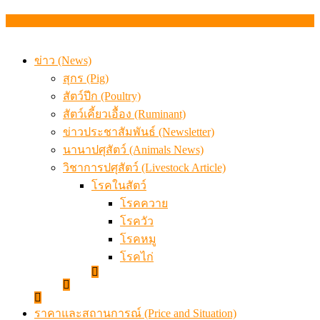
สกัดลักลอบนำเข้าเอ็นโคแช่แข็งกว่า 12.6 ตัน สมุทรสาคร
เมื่อเกษตรกรถูกมองเป็นผู้ร้ายเบื้องหลังราคาหมูที่สังคมไม่รู
ข่าว (News)
สุกร (Pig)
สัตว์ปีก (Poultry)
สัตว์เคี้ยวเอื้อง (Ruminant)
ข่าวประชาสัมพันธ์ (Newsletter)
นานาปศุสัตว์ (Animals News)
วิชาการปศุสัตว์ (Livestock Article)
โรคในสัตว์
โรคควาย
โรควัว
โรคหมู
โรคไก่
ราคาและสถานการณ์ (Price and Situation)