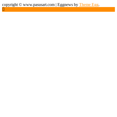
copyright © www.pasusart.com
|
Eggnews by
Theme Egg
.