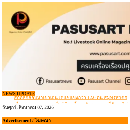
Skip
to
content
NEWS UPDATE
สกัดลักลอบนำเข้าเอ็นโคแช่แข็งกว่า 12.6 ตัน สมุทรสาคร
เมื่อเกษตรกรถูกมองเป็นผู้ร้ายเบื้องหลังราคาหมูที่สังคมไม่รู
วันศุกร์, สิงหาคม 07, 2026
สุดอั้น! ไข่ไก่หน้าฟาร์มปรับขึ้นอีก 6 บาท/แผง เริ่ม 7 ส.ค.69
ข้อมูลราคา สุกรมีชีวิตหน้าฟาร์ม พระที่ 6 สิงหาคม 2569
Advertisement / โฆษณา
เดินหน้าดัน “ราคากลางโคเนื้อ” แก้ปัญหาราคาโคเนื้อตกต