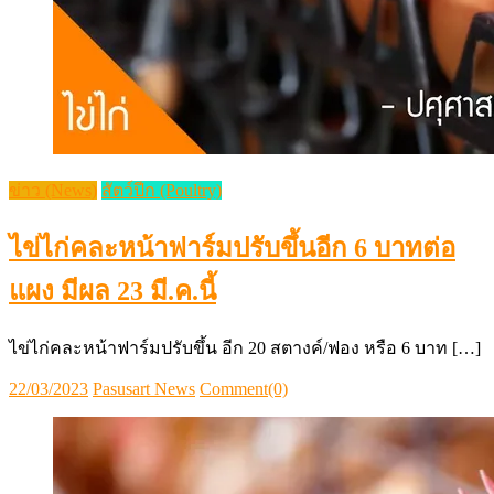
ข่าว (News)
สัตว์ปีก (Poultry)
ไข่ไก่คละหน้าฟาร์มปรับขึ้นอีก 6 บาทต่อ
แผง มีผล 23 มี.ค.นี้
ไข่ไก่คละหน้าฟาร์มปรับขึ้น อีก 20 สตางค์/ฟอง หรือ 6 บาท […]
Posted
Author
22/03/2023
Pasusart News
Comment(0)
on