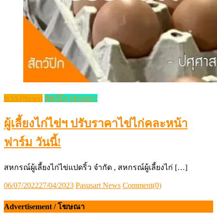
ข่าว (News)
สัตว์ปีก (Poultry)
ผู้เลี้ยงไก่ไข่ฯ ปรับราคาไข่ไก่คละหน้า
ฟาร์ม วันนี้!
สหกรณ์ผู้เลี้ยงไก่ไข่แปดริ้ว จำกัด , สหกรณ์ผู้เลี้ยงไก่ […]
Posted
Author
06/07/2022
27/04/2023
Pasusart News
Comment(0)
on
Advertisement / โฆษณา