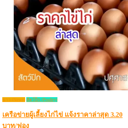
ข่าว (News)
สัตว์ปีก (Poultry)
เครือข่ายผู้เลี้ยงไก่ไข่ แจ้งราคาล่าสุด 3.20
บาท/ฟอง