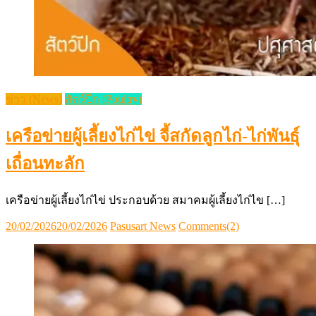
ข่าว (News)
สัตว์ปีก (Poultry)
เครือข่ายผู้เลี้ยงไก่ไข่ จี้สกัดลูกไก่-ไก่พันธุ์
เถื่อนทะลัก
เครือข่ายผู้เลี้ยงไก่ไข่ ประกอบด้วย สมาคมผู้เลี้ยงไก่ไข […]
Posted
Author
20/02/2026
20/02/2026
Pasusart News
Comments(2)
on