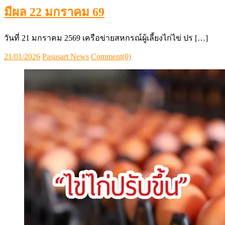
มีผล 22 มกราคม 69
วันที่ 21 มกราคม 2569 เครือข่ายสหกรณ์ผู้เลี้ยงไก่ไข่ ปร […]
Posted
Author
21/01/2026
Pasusart News
Comment(0)
on