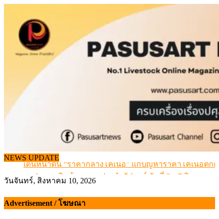
Skip
to
content
เดินหน้าดัน “ราคากลางโคเนื้อ” แก้ปัญหาราคาโคเนื้อตกต
NEWS UPDATE
สรุปภาวะ สินค้าเกษตรประจำสัปดาห์ วันที่ 3 – 7 สิงหาคม 
เมื่อเกษตรกรถูกมองเป็นผู้ร้ายเบื้องหลังราคาหมูที่สังคมไม่รู
วันจันทร์, สิงหาคม 10, 2026
สุดอั้น! ไข่ไก่หน้าฟาร์มปรับขึ้นอีก 6 บาท/แผง เริ่ม 7 ส.ค.69
ข้อมูลราคา สุกรมีชีวิตหน้าฟาร์ม พระที่ 6 สิงหาคม 2569
Advertisement / โฆษณา
เดินหน้าดัน “ราคากลางโคเนื้อ” แก้ปัญหาราคาโคเนื้อตกต