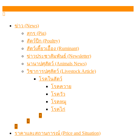
สรุปภาวะ สินค้าเกษตรประจำสัปดาห์ วันที่ 3 – 7 สิงหาคม 
ข่าว (News)
สุกร (Pig)
สัตว์ปีก (Poultry)
สัตว์เคี้ยวเอื้อง (Ruminant)
ข่าวประชาสัมพันธ์ (Newsletter)
นานาปศุสัตว์ (Animals News)
วิชาการปศุสัตว์ (Livestock Article)
โรคในสัตว์
โรคควาย
โรควัว
โรคหมู
โรคไก่
ราคาและสถานการณ์ (Price and Situation)