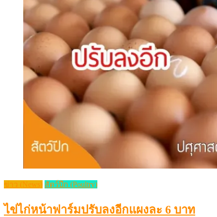
ข่าว (News)
สัตว์ปีก (Poultry)
ไข่ไก่หน้าฟาร์มปรับลงอีกแผงละ 6 บาท