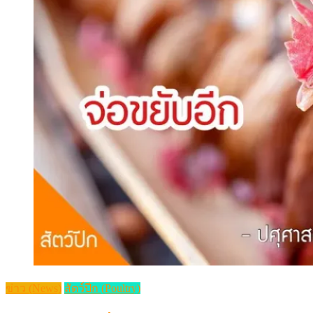
ข่าว (News)
สัตว์ปีก (Poultry)