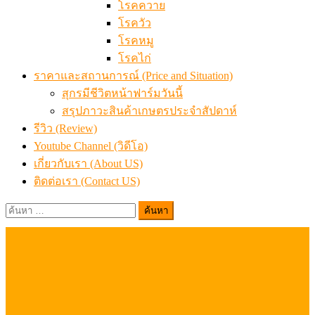
โรคควาย
โรควัว
โรคหมู
โรคไก่
ราคาและสถานการณ์ (Price and Situation)
สุกรมีชีวิตหน้าฟาร์มวันนี้
สรุปภาวะสินค้าเกษตรประจำสัปดาห์
รีวิว (Review)
Youtube Channel (วิดีโอ)
เกี่ยวกับเรา (About US)
ติดต่อเรา (Contact US)
ค้นหา
สำหรับ: