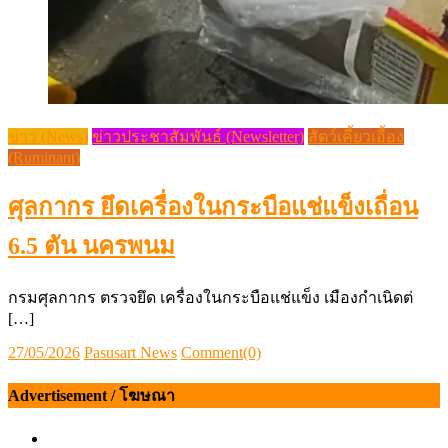
ข่าว (News)
ข่าวประชาสัมพันธ์ (Newsletter)
สัตว์เคี้ยวเอื้อง
(Ruminant)
ศุลกากร ยึดเครื่องในกระบือแช่แข็งเถื่อน
6.5 ตัน นครพนม
กรมศุลกากร ตรวจยึด เครื่องในกระบือแช่แข็ง เมืองกำเนิดต่
[…]
Posted
Author
27/05/2026
Pasusart News
Comment(0)
on
Advertisement / โฆษณา