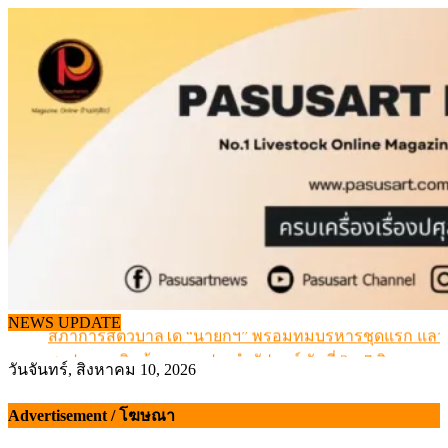
Skip
to
content
ข้อมูลราคา สุกรมีชีวิตหน้าฟาร์ม พระที่ 6 สิงหาคม 2569
NEWS UPDATE
สภาการสัตวบาลได้ “นายกฯ” พร้อมทีมบริหารชุดแรก แล้ว
สรุปภาวะ สินค้าเกษตรประจำสัปดาห์ วันที่ 3 – 7 สิงหาคม 
วันจันทร์, สิงหาคม 10, 2026
เมื่อเกษตรกรถูกมองเป็นผู้ร้ายเบื้องหลังราคาหมูที่สังคมไม่รู
สุดอั้น! ไข่ไก่หน้าฟาร์มปรับขึ้นอีก 6 บาท/แผง เริ่ม 7 ส.ค.69
Advertisement / โฆษณา
ข้อมูลราคา สุกรมีชีวิตหน้าฟาร์ม พระที่ 6 สิงหาคม 2569