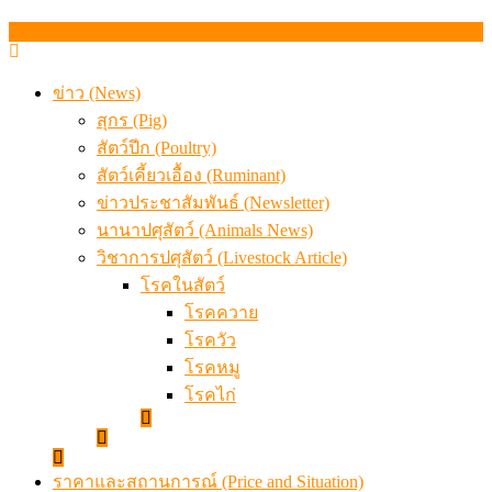
สภาการสัตวบาลได้ “นายกฯ” พร้อมทีมบริหารชุดแรก แล้ว
ข่าว (News)
สุกร (Pig)
สัตว์ปีก (Poultry)
สัตว์เคี้ยวเอื้อง (Ruminant)
ข่าวประชาสัมพันธ์ (Newsletter)
นานาปศุสัตว์ (Animals News)
วิชาการปศุสัตว์ (Livestock Article)
โรคในสัตว์
โรคควาย
โรควัว
โรคหมู
โรคไก่
ราคาและสถานการณ์ (Price and Situation)