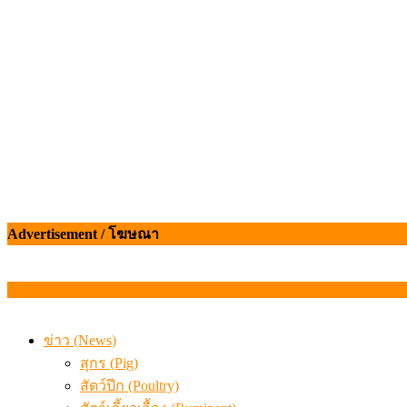
เมื่อเกษตรกรถูกมองเป็นผู้ร้ายเบื้องหลังราคาหมูที่สังคมไม่รู
Advertisement / โฆษณา
ข่าว (News)
สุกร (Pig)
สัตว์ปีก (Poultry)