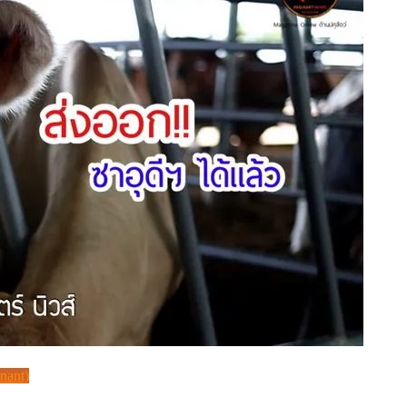
inant)