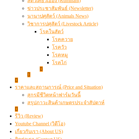
สัตว์เคี้ยวเอื้อง (Ruminant)
ข่าวประชาสัมพันธ์ (Newsletter)
นานาปศุสัตว์ (Animals News)
วิชาการปศุสัตว์ (Livestock Article)
โรคในสัตว์
โรคควาย
โรควัว
โรคหมู
โรคไก่
ราคาและสถานการณ์ (Price and Situation)
สุกรมีชีวิตหน้าฟาร์มวันนี้
สรุปภาวะสินค้าเกษตรประจำสัปดาห์
รีวิว (Review)
Youtube Channel (วิดีโอ)
เกี่ยวกับเรา (About US)