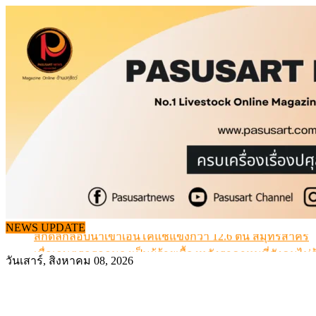
Skip
to
content
สกัดลักลอบนำเข้าเอ็นโคแช่แข็งกว่า 12.6 ตัน สมุทรสาคร
NEWS UPDATE
เมื่อเกษตรกรถูกมองเป็นผู้ร้ายเบื้องหลังราคาหมูที่สังคมไม่รู
สุดอั้น! ไข่ไก่หน้าฟาร์มปรับขึ้นอีก 6 บาท/แผง เริ่ม 7 ส.ค.69
วันเสาร์, สิงหาคม 08, 2026
ข้อมูลราคา สุกรมีชีวิตหน้าฟาร์ม พระที่ 6 สิงหาคม 2569
เดินหน้าดัน “ราคากลางโคเนื้อ” แก้ปัญหาราคาโคเนื้อตกต
สกัดลักลอบนำเข้าเอ็นโคแช่แข็งกว่า 12.6 ตัน สมุทรสาคร