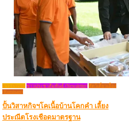
ข่าว (News)
ข่าวประชาสัมพันธ์ (Newsletter)
สัตว์เคี้ยวเอื้อง
(Ruminant)
ปั้นวิสาหกิจฯโคเนื้อบ้านโคกคำ เลี้ยง
ประณีตโรงเชือดมาตรฐาน