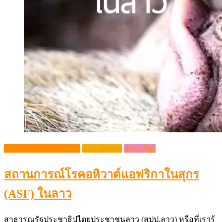
กระแสปศุสัตว์ (Trends)
ข่าว (News)
สุกร (Pig)
สถานการณ์​โรคอหิวาต์แอฟริกาในสุกร
(ASF) ในลาว
สาธารณรัฐประชาธิปไตยประชาชนลาว (สปป.ลาว) หรือที่เรารู้