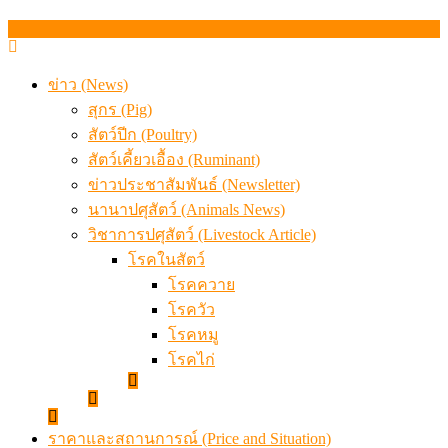
เมื่อเกษตรกรถูกมองเป็นผู้ร้ายเบื้องหลังราคาหมูที่สังคมไม่รู
ข่าว (News)
สุกร (Pig)
สัตว์ปีก (Poultry)
สัตว์เคี้ยวเอื้อง (Ruminant)
ข่าวประชาสัมพันธ์ (Newsletter)
นานาปศุสัตว์ (Animals News)
วิชาการปศุสัตว์ (Livestock Article)
โรคในสัตว์
โรคควาย
โรควัว
โรคหมู
โรคไก่
ราคาและสถานการณ์ (Price and Situation)