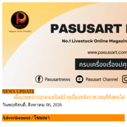
Skip
to
content
สกัดลักลอบนำเข้าเอ็นโคแช่แข็งกว่า 12.6 ตัน สมุทรสาคร
NEWS UPDATE
เมื่อเกษตรกรถูกมองเป็นผู้ร้ายเบื้องหลังราคาหมูที่สังคมไม่รู
สุดอั้น! ไข่ไก่หน้าฟาร์มปรับขึ้นอีก 6 บาท/แผง เริ่ม 7 ส.ค.69
วันพฤหัสบดี, สิงหาคม 06, 2026
ข้อมูลราคา สุกรมีชีวิตหน้าฟาร์ม พระที่ 6 สิงหาคม 2569
เดินหน้าดัน “ราคากลางโคเนื้อ” แก้ปัญหาราคาโคเนื้อตกต
Advertisement / โฆษณา
สกัดลักลอบนำเข้าเอ็นโคแช่แข็งกว่า 12.6 ตัน สมุทรสาคร