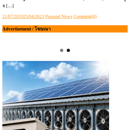
จ […]
Posted
Author
21/07/2019
25/04/2023
Pasusart News
Comment(0)
on
Advertisement / โฆษณา