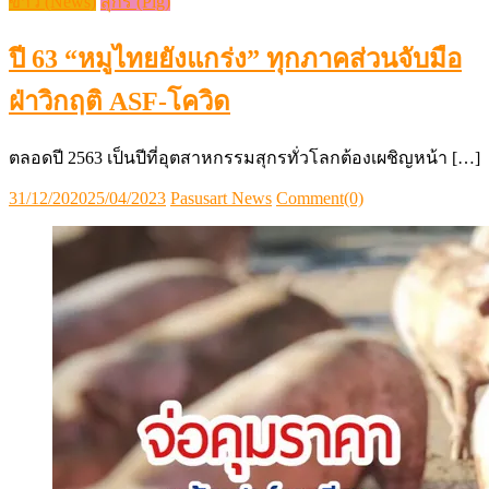
ข่าว (News)
สุกร (Pig)
ปี 63 “หมูไทยยังแกร่ง” ทุกภาคส่วนจับมือ
ฝ่าวิกฤติ ASF-โควิด
ตลอดปี 2563 เป็นปีที่อุตสาหกรรมสุกรทั่วโลกต้องเผชิญหน้า […]
Posted
Author
31/12/2020
25/04/2023
Pasusart News
Comment(0)
on