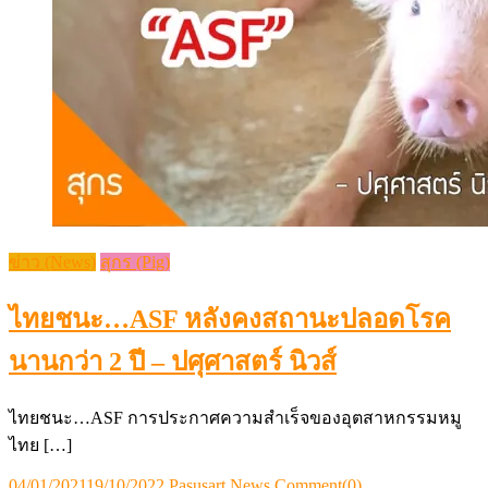
ข่าว (News)
สุกร (Pig)
ไทยชนะ…ASF หลังคงสถานะปลอดโรค
นานกว่า 2 ปี – ปศุศาสตร์ นิวส์
ไทยชนะ…ASF การประกาศความสำเร็จของอุตสาหกรรมหมู
ไทย […]
Posted
Author
04/01/2021
19/10/2022
Pasusart News
Comment(0)