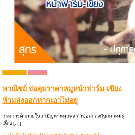
ข่าว (News)
สุกร (Pig)
พาณิชย์ จ่อคุมราคาหมูหน้าฟาร์ม-เขียง
ห้ามส่งออกหากเอาไม่อยู่
กรมการค้าภายในแก้ปัญหาหมูแพง ทำข้อตกลงกับสมาคมผู้
เลี้ยง […]
Posted
Author
21/07/2020
25/04/2023
Pasusart News
Comment(0)