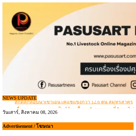
Skip
to
content
สกัดลักลอบนำเข้าเอ็นโคแช่แข็งกว่า 12.6 ตัน สมุทรสาคร
NEWS UPDATE
เมื่อเกษตรกรถูกมองเป็นผู้ร้ายเบื้องหลังราคาหมูที่สังคมไม่รู
สุดอั้น! ไข่ไก่หน้าฟาร์มปรับขึ้นอีก 6 บาท/แผง เริ่ม 7 ส.ค.69
วันเสาร์, สิงหาคม 08, 2026
ข้อมูลราคา สุกรมีชีวิตหน้าฟาร์ม พระที่ 6 สิงหาคม 2569
Advertisement / โฆษณา
เดินหน้าดัน “ราคากลางโคเนื้อ” แก้ปัญหาราคาโคเนื้อตกต
สกัดลักลอบนำเข้าเอ็นโคแช่แข็งกว่า 12.6 ตัน สมุทรสาคร