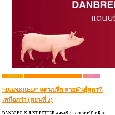
ข่าว (News)
วิชาการปศุสัตว์ (Livestock Article)
สุกร (Pig)
“DANBRED” แดนบรีด สายพันธุ์สุกรที่
เหนือกว่า (ตอนที่ 2)
DANBRED IS JUST BETTER แดนบรีด…สายพันธุ์ที่เหนือก