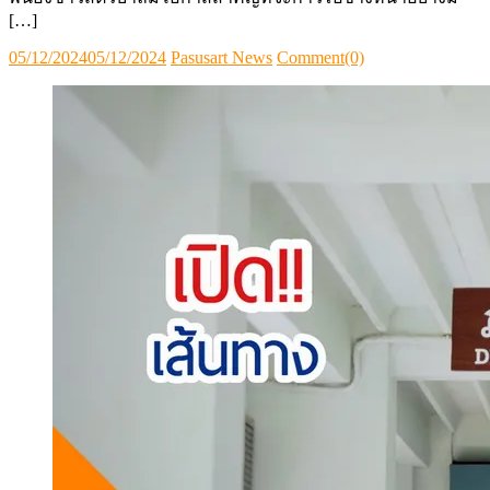
ข่าว (News)
นานาปศุสัตว์ (Animal News)
เส้นทาง “พรบ.วิชาชีพการสัตวบาล” หลัง
ผ่านกฤษฎีกา