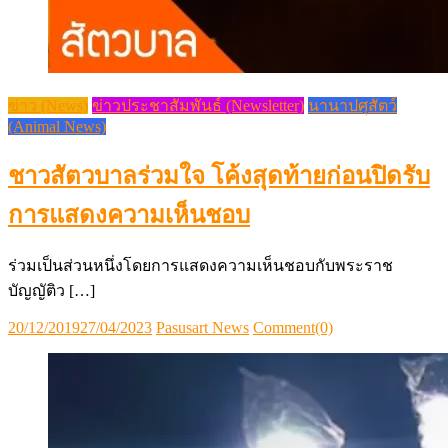
ร่วมเป็นส่วนหนึ่งโดยการแสดงความเห็นชอบกับพระราช
บัญญัติว […]
Posted
Author
20/12/2019
27/04/2023
Pasusart News
Comment(0)
on