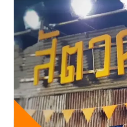
ข่าว (News)
นานาปศุสัตว์ (Animal News)
พรบ.วิชาชีพสัตวบาล ผ่านกฤษฎีกาครบทั้ง
3 วาระแล้ว