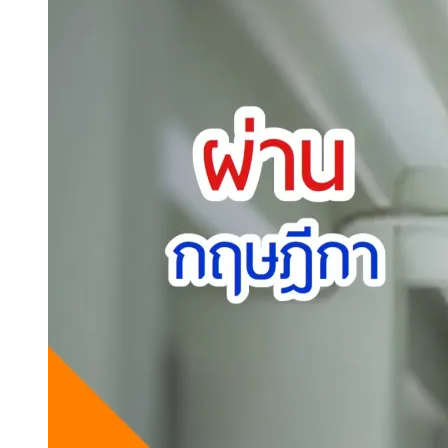
ข่าว (News)
นานาปศุสัตว์ (Animal News)
พรบ.วิชาชีพการสัตวบาล ผ่านกฤษฎีกา
แล้ว เตรียมเข้าครม.