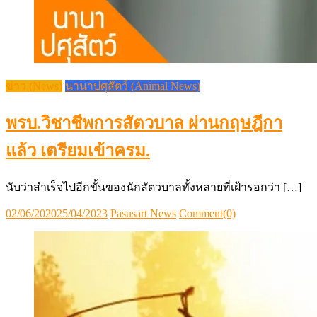
นับว่าสำเร็จไปอีกขั้นของนักสัตวบาลทั้งหลายที่เฝ้ารอกว่า […]
Posted
Author
02/06/2020
25/04/2023
Pasusart News
Comment(0)
on