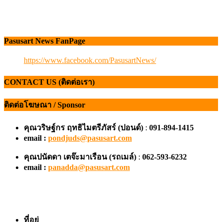
ติดต่อโฆษณา / Sponsor
คุณวริษฐ์กร ฤทธิไมตรีภัสร์ (ปอนด์)
:
091-894-1415
email :
pondjuds@pasusart.com
คุณปนัดดา เตจ๊ะมาเรือน
(รถเมล์)
:
062-593-6232
email :
panadda@pasusart.com
ที่อยู่
ปศุศาสตร์ นิวส์ : Magazine Online อันดับหนึ่งด้านปศุสัตว์
1/38 ซอยท่าข้าม 21 แขวงแสมดำ เขตบางขุนเทียน
กรุงเทพฯ 10150