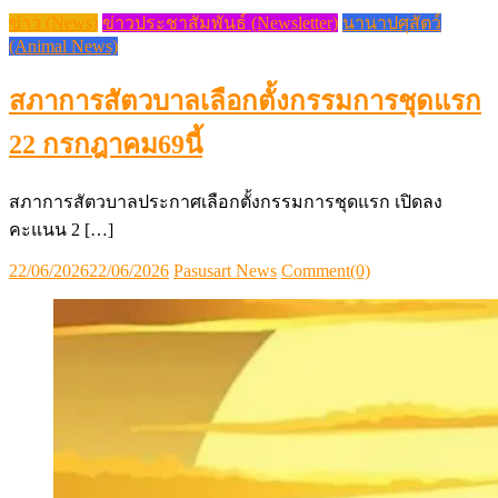
Posted
Author
22/06/2026
22/06/2026
Pasusart News
Comment(0)
on