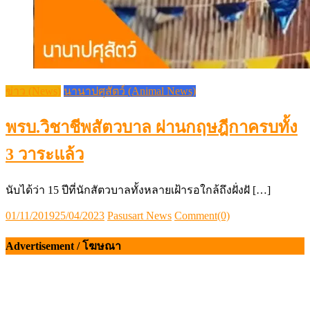
นับได้ว่า 15 ปีที่นักสัตวบาลทั้งหลายเฝ้ารอใกล้ถึงฝั่งฝั […]
Posted
Author
01/11/2019
25/04/2023
Pasusart News
Comment(0)
on
Advertisement / โฆษณา
Pasusart News FanPage
CONTACT US (ติดต่อเรา)