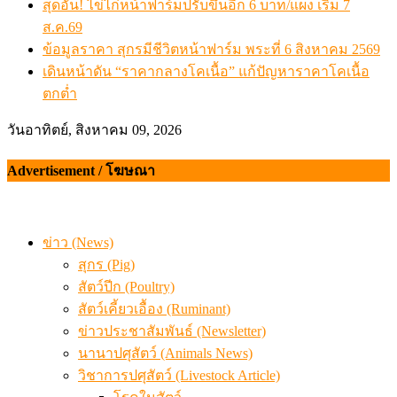
เดินหน้าดัน “ราคากลางโคเนื้อ” แก้ปัญหาราคาโคเนื้อตกต
สรุปภาวะ สินค้าเกษตรประจำสัปดาห์ วันที่ 3 – 7 สิงหาคม 
ข่าว (News)
สุกร (Pig)
สัตว์ปีก (Poultry)
สัตว์เคี้ยวเอื้อง (Ruminant)
ข่าวประชาสัมพันธ์ (Newsletter)
นานาปศุสัตว์ (Animals News)
วิชาการปศุสัตว์ (Livestock Article)
โรคในสัตว์
โรคควาย
โรควัว
โรคหมู
โรคไก่
ราคาและสถานการณ์ (Price and Situation)
สุกรมีชีวิตหน้าฟาร์มวันนี้
สรุปภาวะสินค้าเกษตรประจำสัปดาห์
รีวิว (Review)