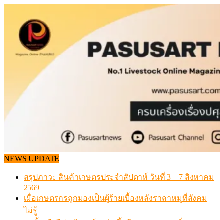
Skip
to
content
NEWS UPDATE
เดินหน้าดัน “ราคากลางโคเนื้อ” แก้ปัญหาราคาโคเนื้อตกต
สรุปภาวะ สินค้าเกษตรประจำสัปดาห์ วันที่ 3 – 7 สิงหาคม 
วันอาทิตย์, สิงหาคม 09, 2026
เมื่อเกษตรกรถูกมองเป็นผู้ร้ายเบื้องหลังราคาหมูที่สังคมไม่รู
สุดอั้น! ไข่ไก่หน้าฟาร์มปรับขึ้นอีก 6 บาท/แผง เริ่ม 7 ส.ค.69
Advertisement / โฆษณา
ข้อมูลราคา สุกรมีชีวิตหน้าฟาร์ม พระที่ 6 สิงหาคม 2569