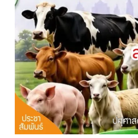
ข่าว (News)
ข่าวประชาสัมพันธ์ (Newsletter)
นานาปศุสัตว์
(Animal News)
สภาการสัตวบาลเลือกตั้งกรรมการชุดแรก
22 กรกฎาคม69นี้
สภาการสัตวบาลประกาศเลือกตั้งกรรมการชุดแรก เปิดลง
คะแนน 2 […]