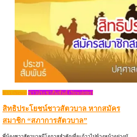
ข่าว (News)
ข่าวประชาสัมพันธ์ (Newsletter)
สิทธิประโยชน์ชาวสัตวบาล หากสมัคร
สมาชิก “สภาการสัตวบาล”
พี่น้องชาวสัตวบาลมีโอกาสสำคัญที่จะก้าวไปข้างหน้าอย่างมั
[…]
Posted
Author
05/12/2024
05/12/2024
Pasusart News
Comment(0)
on