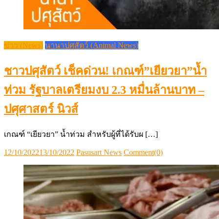
ข่าว (News)
นานาปศุสัตว์ (Animal News)
ชาวปศุสัตว์ เช็คด่วน! เกณฑ์”เยียวยา”น้ำ
ท่วม รัฐบาลเตรียมงบ 2.3 หมื่นล้านบาท –
ปศุศาสตร์ นิวส์
เกณฑ์ “เยียวยา” น้ำท่วม สำหรับผู้ที่ได้รับผ […]
Posted
Author
12/10/2022
13/10/2022
Pasusart News
Comment(0)
on