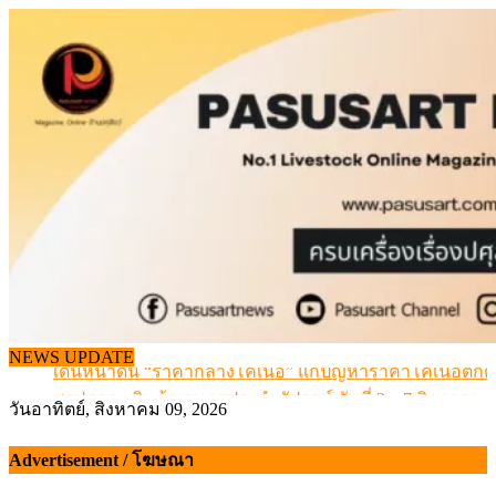
Skip
to
content
เดินหน้าดัน “ราคากลางโคเนื้อ” แก้ปัญหาราคาโคเนื้อตกต
NEWS UPDATE
สรุปภาวะ สินค้าเกษตรประจำสัปดาห์ วันที่ 3 – 7 สิงหาคม 
เมื่อเกษตรกรถูกมองเป็นผู้ร้ายเบื้องหลังราคาหมูที่สังคมไม่รู
วันอาทิตย์, สิงหาคม 09, 2026
สุดอั้น! ไข่ไก่หน้าฟาร์มปรับขึ้นอีก 6 บาท/แผง เริ่ม 7 ส.ค.69
ข้อมูลราคา สุกรมีชีวิตหน้าฟาร์ม พระที่ 6 สิงหาคม 2569
Advertisement / โฆษณา
เดินหน้าดัน “ราคากลางโคเนื้อ” แก้ปัญหาราคาโคเนื้อตกต