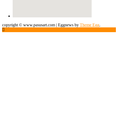
copyright © www.pasusart.com
|
Eggnews by
Theme Egg
.