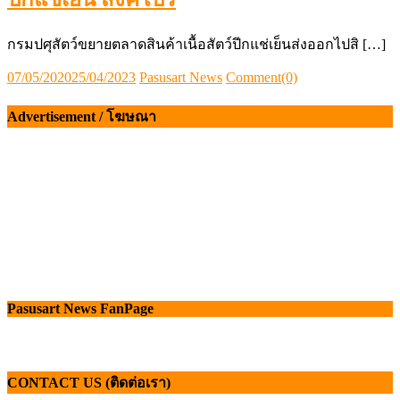
กรมปศุสัตว์ขยายตลาดสินค้าเนื้อสัตว์ปีกแช่เย็นส่งออกไปสิ […]
Posted
Author
07/05/2020
25/04/2023
Pasusart News
Comment(0)
on
Advertisement / โฆษณา
Pasusart News FanPage
CONTACT US (ติดต่อเรา)