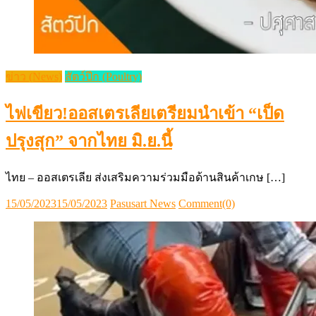
ข่าว (News)
สัตว์ปีก (Poultry)
ไฟเขียว!ออสเตรเลียเตรียมนำเข้า “เป็ด
ปรุงสุก” จากไทย มิ.ย.นี้
ไทย – ออสเตรเลีย ส่งเสริมความร่วมมือด้านสินค้าเกษ […]
Posted
Author
15/05/2023
15/05/2023
Pasusart News
Comment(0)
on