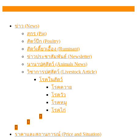
สรุปภาวะ สินค้าเกษตรประจำสัปดาห์ วันที่ 3 – 7 สิงหาคม 
ข่าว (News)
สุกร (Pig)
สัตว์ปีก (Poultry)
สัตว์เคี้ยวเอื้อง (Ruminant)
ข่าวประชาสัมพันธ์ (Newsletter)
นานาปศุสัตว์ (Animals News)
วิชาการปศุสัตว์ (Livestock Article)
โรคในสัตว์
โรคควาย
โรควัว
โรคหมู
โรคไก่
ราคาและสถานการณ์ (Price and Situation)