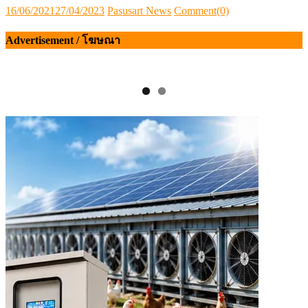
Posted
Author
16/06/2021
27/04/2023
Pasusart News
Comment(0)
on
Advertisement / โฆษณา