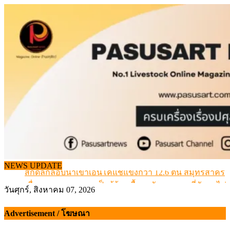
Skip
to
content
NEWS UPDATE
สกัดลักลอบนำเข้าเอ็นโคแช่แข็งกว่า 12.6 ตัน สมุทรสาคร
เมื่อเกษตรกรถูกมองเป็นผู้ร้ายเบื้องหลังราคาหมูที่สังคมไม่รู
วันศุกร์, สิงหาคม 07, 2026
สุดอั้น! ไข่ไก่หน้าฟาร์มปรับขึ้นอีก 6 บาท/แผง เริ่ม 7 ส.ค.69
ข้อมูลราคา สุกรมีชีวิตหน้าฟาร์ม พระที่ 6 สิงหาคม 2569
Advertisement / โฆษณา
เดินหน้าดัน “ราคากลางโคเนื้อ” แก้ปัญหาราคาโคเนื้อตกต