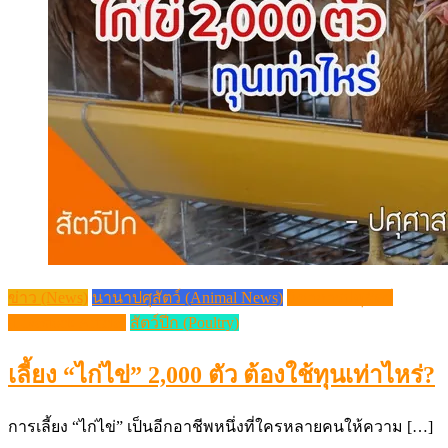
ข่าว (News)
นานาปศุสัตว์ (Animal News)
วิชาการปศุสัตว์
(Livestock Article)
สัตว์ปีก (Poultry)
เลี้ยง “ไก่ไข่” 2,000 ตัว ต้องใช้ทุนเท่าไหร่?
การเลี้ยง “ไก่ไข่” เป็นอีกอาชีพหนึ่งที่ใครหลายคนให้ความ […]