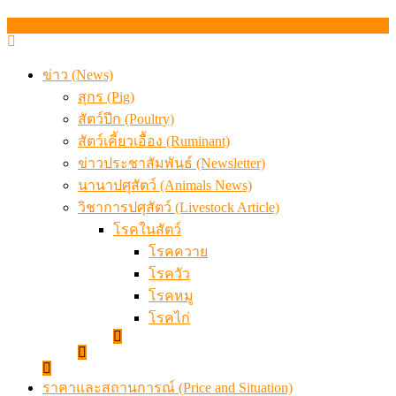
สกัดลักลอบนำเข้าเอ็นโคแช่แข็งกว่า 12.6 ตัน สมุทรสาคร
เมื่อเกษตรกรถูกมองเป็นผู้ร้ายเบื้องหลังราคาหมูที่สังคมไม่รู
ข่าว (News)
สุกร (Pig)
สัตว์ปีก (Poultry)
สัตว์เคี้ยวเอื้อง (Ruminant)
ข่าวประชาสัมพันธ์ (Newsletter)
นานาปศุสัตว์ (Animals News)
วิชาการปศุสัตว์ (Livestock Article)
โรคในสัตว์
โรคควาย
โรควัว
โรคหมู
โรคไก่
ราคาและสถานการณ์ (Price and Situation)