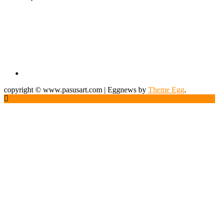
Pasusart News FanPage
CONTACT US (ติดต่อเรา)
ติดต่อโฆษณา / Sponsor
คุณวริษฐ์กร ฤทธิไมตรีภัสร์ (ปอนด์)
:
091-894-1415
email :
pondjuds@pasusart.com
คุณปนัดดา เตจ๊ะมาเรือน
(รถเมล์)
:
062-593-6232
email :
panadda@pasusart.com