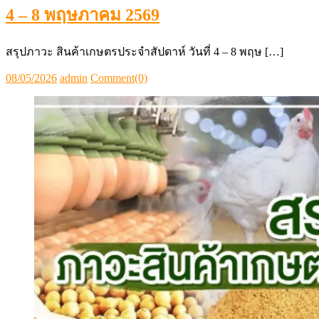
สรุปภาวะสินค้าเกษตรประจำสัปดาห์