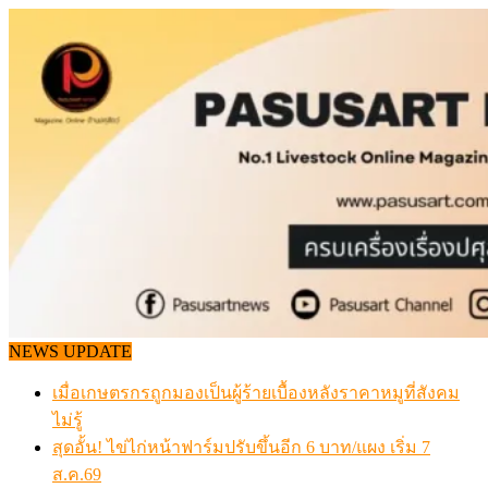
Skip
to
content
NEWS UPDATE
สกัดลักลอบนำเข้าเอ็นโคแช่แข็งกว่า 12.6 ตัน สมุทรสาคร
เมื่อเกษตรกรถูกมองเป็นผู้ร้ายเบื้องหลังราคาหมูที่สังคมไม่รู
วันศุกร์, สิงหาคม 07, 2026
สุดอั้น! ไข่ไก่หน้าฟาร์มปรับขึ้นอีก 6 บาท/แผง เริ่ม 7 ส.ค.69
ข้อมูลราคา สุกรมีชีวิตหน้าฟาร์ม พระที่ 6 สิงหาคม 2569
Advertisement / โฆษณา
เดินหน้าดัน “ราคากลางโคเนื้อ” แก้ปัญหาราคาโคเนื้อตกต