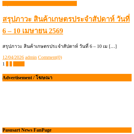
on
Posts
1
2
3
ถัดไป
pagination
Advertisement / โฆษณา