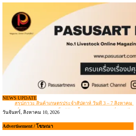
Skip
to
content
เดินหน้าดัน “ราคากลางโคเนื้อ” แก้ปัญหาราคาโคเนื้อตกต
NEWS UPDATE
สรุปภาวะ สินค้าเกษตรประจำสัปดาห์ วันที่ 3 – 7 สิงหาคม 
เมื่อเกษตรกรถูกมองเป็นผู้ร้ายเบื้องหลังราคาหมูที่สังคมไม่รู
วันจันทร์, สิงหาคม 10, 2026
สุดอั้น! ไข่ไก่หน้าฟาร์มปรับขึ้นอีก 6 บาท/แผง เริ่ม 7 ส.ค.69
ข้อมูลราคา สุกรมีชีวิตหน้าฟาร์ม พระที่ 6 สิงหาคม 2569
Advertisement / โฆษณา
เดินหน้าดัน “ราคากลางโคเนื้อ” แก้ปัญหาราคาโคเนื้อตกต