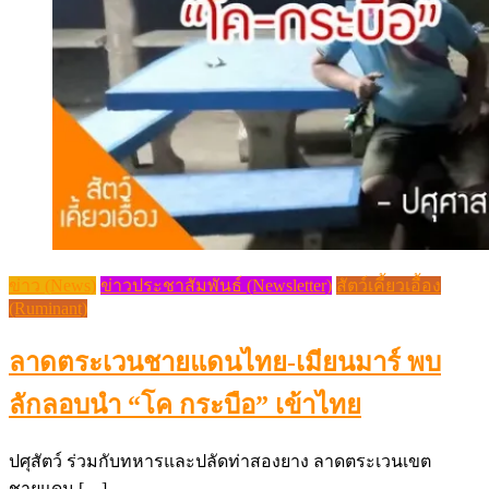
ข่าว (News)
ข่าวประชาสัมพันธ์ (Newsletter)
สัตว์เคี้ยวเอื้อง
(Ruminant)
ลาดตระเวนชายแดนไทย-เมียนมาร์ พบ
ลักลอบนำ “โค กระบือ” เข้าไทย
ปศุสัตว์ ร่วมกับทหารและปลัดท่าสองยาง ลาดตระเวนเขต
ชายแดน […]