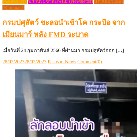
ข่าว (News)
ข่าวประชาสัมพันธ์ (Newsletter)
สัตว์เคี้ยวเอื้อง
(Ruminant)
กรมปศุสัตว์ ชะลอนำเข้าโค กระบือ จาก
เมียนมาร์ หลัง FMD ระบาด
เมื่อวันที่ 24 กุมภาพันธ์ 2566 ที่ผ่านมา กรมปศุสัตว์ออก […]
Posted
Author
28/02/2023
28/02/2023
Pasusart News
Comment(0)
on