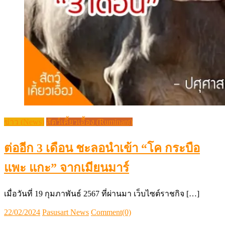
ข่าว (News)
สัตว์เคี้ยวเอื้อง (Ruminant)
ต่ออีก 3 เดือน ชะลอนำเข้า “โค กระบือ
แพะ แกะ” จากเมียนมาร์
เมื่อวันที่ 19 กุมภาพันธ์ 2567 ที่ผ่านมา เว็บไซต์ราชกิจ […]
Posted
Author
22/02/2024
Pasusart News
Comment(0)
on