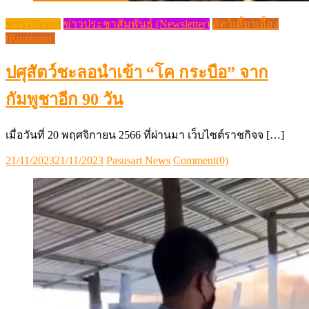
ข่าว (News)
ข่าวประชาสัมพันธ์ (Newsletter)
สัตว์เคี้ยวเอื้อง
(Ruminant)
ปศุสัตว์ชะลอนำเข้า “โค กระบือ” จาก
กัมพูชาอีก 90 วัน
เมื่อวันที่ 20 พฤศจิกายน 2566 ที่ผ่านมา เว็บไซต์ราชกิจจ […]
Posted
Author
21/11/2023
21/11/2023
Pasusart News
Comment(0)
on