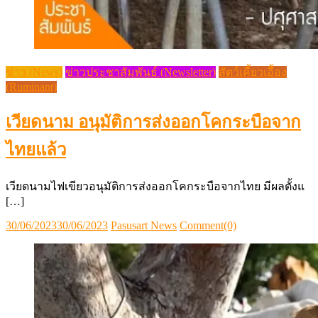
ข่าว (News)
ข่าวประชาสัมพันธ์ (Newsletter)
สัตว์เคี้ยวเอื้อง
(Ruminant)
เวียดนาม อนุมัติการส่งออกโคกระบือจาก
ไทยแล้ว
เวียดนามไฟเขียวอนุมัติการส่งออกโคกระบือจากไทย มีผลตั้งแ
[…]
Posted
Author
30/06/2023
30/06/2023
Pasusart News
Comment(0)
on