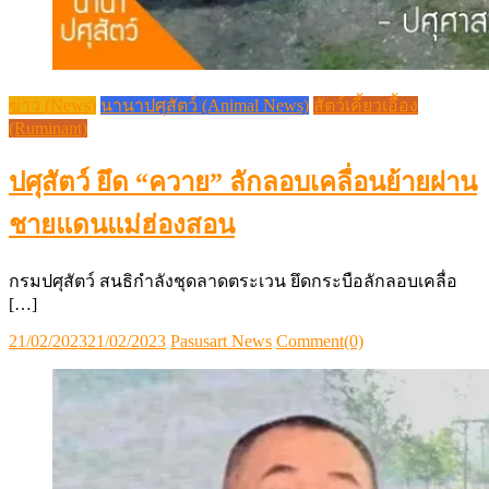
ข่าว (News)
นานาปศุสัตว์ (Animal News)
สัตว์เคี้ยวเอื้อง
(Ruminant)
ปศุสัตว์ ยึด “ควาย” ลักลอบเคลื่อนย้ายผ่าน
ชายแดนแม่ฮ่องสอน
กรมปศุสัตว์ สนธิกำลังชุดลาดตระเวน ยึดกระบือลักลอบเคลื่อ
[…]
Posted
Author
21/02/2023
21/02/2023
Pasusart News
Comment(0)
on