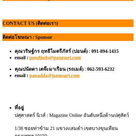
CONTACT US (ติดต่อเรา)
ติดต่อโฆษณา / Sponsor
คุณวริษฐ์กร ฤทธิไมตรีภัสร์ (ปอนด์)
:
091-894-1415
email :
pondjuds@pasusart.com
คุณปนัดดา เตจ๊ะมาเรือน
(รถเมล์)
:
062-593-6232
email :
panadda@pasusart.com
ที่อยู่
ปศุศาสตร์ นิวส์ : Magazine Online อันดับหนึ่งด้านปศุสัตว์
1/38 ซอยท่าข้าม 21 แขวงแสมดำ เขตบางขุนเทียน
กรุงเทพฯ 10150