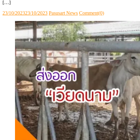
[…]
Posted
Author
23/10/2023
23/10/2023
Pasusart News
Comment(0)
on