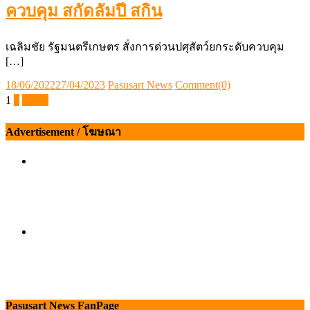
ควบคุม สกัดลัมปี สกิน
เฉลิมชัย รัฐมนตรีเกษตร สั่งการด่วนปศุสัตว์ยกระดับควบคุม
[…]
Posted
Author
18/06/2022
27/04/2023
Pasusart News
Comment(0)
on
Posts
1
2
ถัดไป
pagination
Advertisement / โฆษณา
Pasusart News FanPage