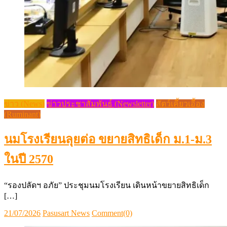
ข่าว (News)
ข่าวประชาสัมพันธ์ (Newsletter)
สัตว์เคี้ยวเอื้อง
(Ruminant)
นมโรงเรียนลุยต่อ ขยายสิทธิเด็ก ม.1-ม.3
ในปี 2570
“รองปลัดฯ อภัย” ประชุมนมโรงเรียน เดินหน้าขยายสิทธิเด็ก
[…]
Posted
Author
21/07/2026
Pasusart News
Comment(0)
on