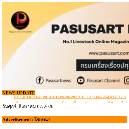
Skip
to
content
สกัดลักลอบนำเข้าเอ็นโคแช่แข็งกว่า 12.6 ตัน สมุทรสาคร
NEWS UPDATE
เมื่อเกษตรกรถูกมองเป็นผู้ร้ายเบื้องหลังราคาหมูที่สังคมไม่รู
สุดอั้น! ไข่ไก่หน้าฟาร์มปรับขึ้นอีก 6 บาท/แผง เริ่ม 7 ส.ค.69
วันศุกร์, สิงหาคม 07, 2026
ข้อมูลราคา สุกรมีชีวิตหน้าฟาร์ม พระที่ 6 สิงหาคม 2569
Advertisement / โฆษณา
เดินหน้าดัน “ราคากลางโคเนื้อ” แก้ปัญหาราคาโคเนื้อตกต
สกัดลักลอบนำเข้าเอ็นโคแช่แข็งกว่า 12.6 ตัน สมุทรสาคร