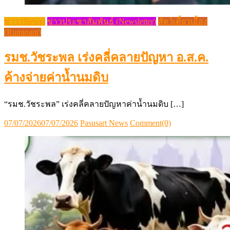
ข่าว (News)
ข่าวประชาสัมพันธ์ (Newsletter)
สัตว์เคี้ยวเอื้อง
(Ruminant)
รมช.วัชระพล เร่งคลี่คลายปัญหา อ.ส.ค.
ค้างจ่ายค่าน้ำนมดิบ
“รมช.วัชระพล” เร่งคลี่คลายปัญหาค่าน้ำนมดิบ […]
Posted
Author
07/07/2026
07/07/2026
Pasusart News
Comment(0)
on