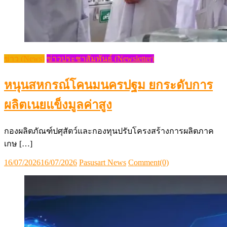
ข่าว (News)
ข่าวประชาสัมพันธ์ (Newsletter)
หนุนสหกรณ์โคนมนครปฐม ยกระดับการ
ผลิตเนยแข็งมูลค่าสูง
กองผลิตภัณฑ์ปศุสัตว์และกองทุนปรับโครงสร้างการผลิตภาค
เกษ […]
Posted
Author
16/07/2026
16/07/2026
Pasusart News
Comment(0)
on