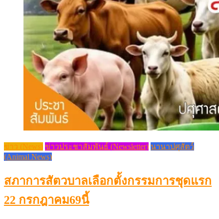
ข่าว (News)
ข่าวประชาสัมพันธ์ (Newsletter)
นานาปศุสัตว์
(Animal News)
สภาการสัตวบาลเลือกตั้งกรรมการชุดแรก
22 กรกฎาคม69นี้