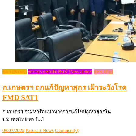
ข่าว (News)
ข่าวประชาสัมพันธ์ (Newsletter)
สุกร (Pig)
ก.เกษตรฯ ถกแก้ปัญหาสุกร เฝ้าระวังโรค
FMD SAT1
ก.เกษตรฯ ร่วมหารือแนวทางการแก้ไขปัญหาสุกรใน
ประเทศไทย พร […]
Posted
Author
08/07/2026
Pasusart News
Comment(0)
on