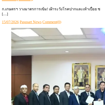
ก.เกษตรฯ วางมาตรการเข้ม! เฝ้าระวังโรคปากและเท้าเปื่อย ซ
[…]
Posted
Author
15/07/2026
Pasusart News
Comment(0)
on