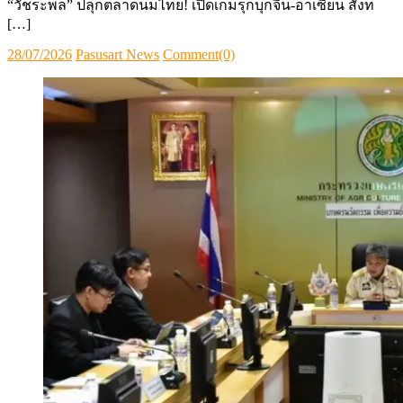
“วัชระพล” ปลุกตลาดนมไทย! เปิดเกมรุกบุกจีน-อาเซียน สั่งท
[…]
Posted
Author
28/07/2026
Pasusart News
Comment(0)
on