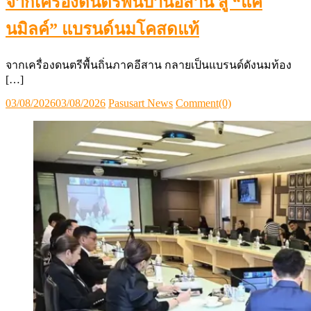
จากเครื่องดนตรีพื้นบ้านอีสาน สู่ “แค
นมิลค์” แบรนด์นมโคสดแท้
จากเครื่องดนตรีพื้นถิ่นภาคอีสาน กลายเป็นแบรนด์ดังนมท้อง
[…]
Posted
Author
03/08/2026
03/08/2026
Pasusart News
Comment(0)
on