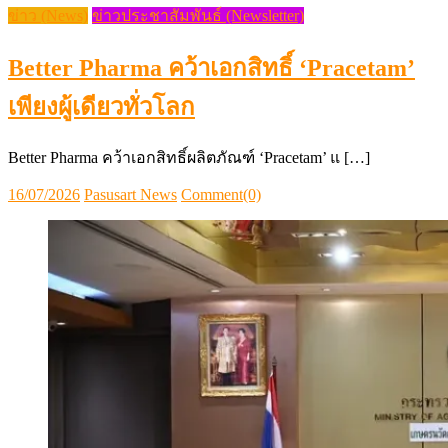
ข่าว (News)
ข่าวประชาสัมพันธ์ (Newsletter)
Better Pharma คว้าเอกสิทธิ์ ‘Pracetam’
เพียงผู้เดียวทั่วโลก
Better Pharma คว้าเอกสิทธิ์ผลิตภัณฑ์ ‘Pracetam’ แ […]
Posted
Author
16/07/2026
Pasusart News
Comment(0)
on