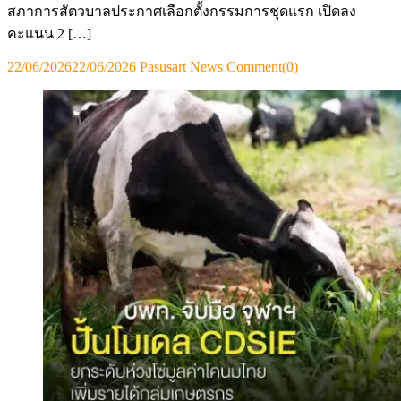
สภาการสัตวบาลประกาศเลือกตั้งกรรมการชุดแรก เปิดลง
คะแนน 2 […]
Posted
Author
22/06/2026
22/06/2026
Pasusart News
Comment(0)
on