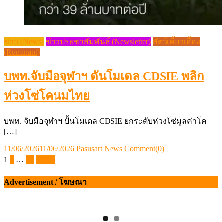
ข่าว (News)
ข่าวประชาสัมพันธ์ (Newsletter)
สัตว์เคี้ยวเอื้อง
(Ruminant)
บพท.จับมือจุฬาฯ ดันโมเดล CDSIE พลิก
ห่วงโซ่โคนมไทย
บพท. จับมือจุฬาฯ ปั้นโมเดล CDSIE ยกระดับห่วงโซ่มูลค่าโค
[…]
Posted
Author
11/06/2026
11/06/2026
Pasusart News
Comment(0)
on
Posts
1
2
…
26
ถัดไป
pagination
Advertisement / โฆษณา