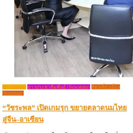
ข่าว (News)
ข่าวประชาสัมพันธ์ (Newsletter)
สัตว์เคี้ยวเอื้อง
(Ruminant)
“วัชระพล” เปิดเกมรุก ขยายตลาดนมไทย
สู่จีน–อาเซียน