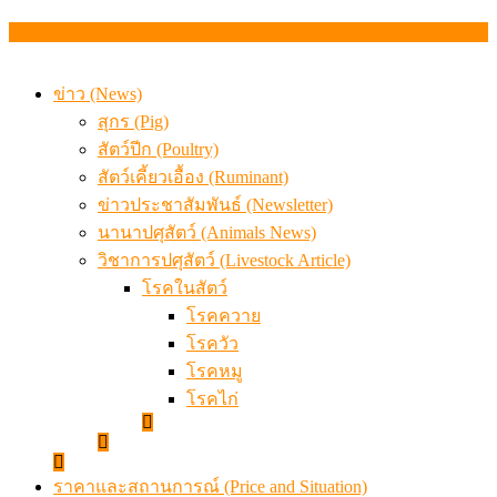
เมื่อเกษตรกรถูกมองเป็นผู้ร้ายเบื้องหลังราคาหมูที่สังคมไม่รู
ข่าว (News)
สุกร (Pig)
สัตว์ปีก (Poultry)
สัตว์เคี้ยวเอื้อง (Ruminant)
ข่าวประชาสัมพันธ์ (Newsletter)
นานาปศุสัตว์ (Animals News)
วิชาการปศุสัตว์ (Livestock Article)
โรคในสัตว์
โรคควาย
โรควัว
โรคหมู
โรคไก่
ราคาและสถานการณ์ (Price and Situation)