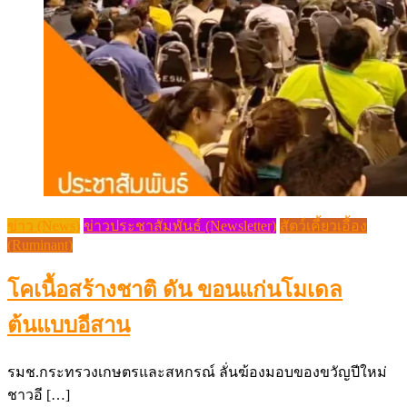
ข่าว (News)
ข่าวประชาสัมพันธ์ (Newsletter)
สัตว์เคี้ยวเอื้อง
(Ruminant)
โคเนื้อสร้างชาติ ดัน ขอนแก่นโมเดล
ต้นแบบอีสาน
รมช.กระทรวงเกษตรและสหกรณ์ ลั่นฆ้องมอบของขวัญปีใหม่
ชาวอี […]