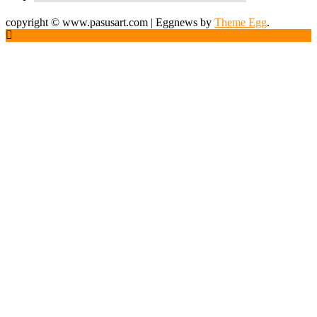
copyright © www.pasusart.com
|
Eggnews by
Theme Egg
.