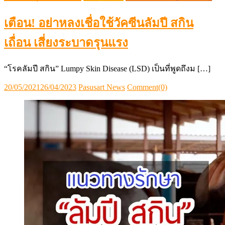
เตือน! อย่าหลงเชื่อใช้วัคซีนลัมปี สกิน
เถื่อน เสี่ยงระบาดรุนแรง
“โรคลัมปี สกิน” Lumpy Skin Disease (LSD) เป็นที่พูดถึงม […]
Posted
Author
20/05/2021
26/04/2023
Pasusart News
Comment(0)
on