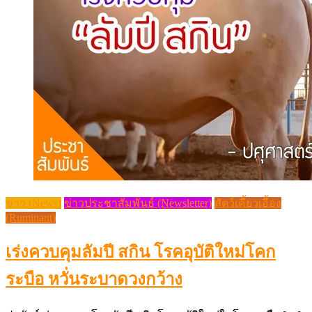
ข่าว (News)
ข่าวประชาสัมพันธ์ (Newsletter)
สัตว์เคี้ยวเอื้อง
(Ruminant)
เร่งควบคุมลัมปี สกิน โรคอุบัติใหม่โคก
ระบือ หวั่นระบาดวงกว้าง