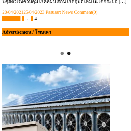
ปศุสัตว์เร่งควบคุมโรคลัมปี สกินโรคอุบัติใหม่ในโคกระบือ […]
Posted
Author
20/04/2021
25/04/2023
Pasusart News
Comment(0)
on
Posts
ก่อนหน้า
1
…
3
4
pagination
Advertisement / โฆษณา