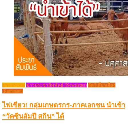
ข่าว (News)
ข่าวประชาสัมพันธ์ (Newsletter)
สัตว์เคี้ยวเอื้อง
(Ruminant)
ไฟเขียว! กลุ่มเกษตรกร-ภาคเอกชน นำเข้า
“วัคซีนลัมปี สกิน” ได้