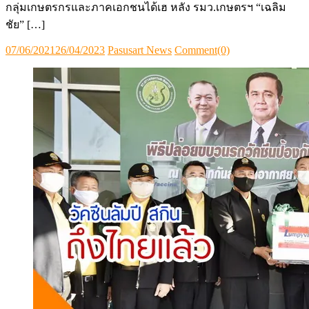
กลุ่มเกษตรกรและภาคเอกชนได้เฮ หลัง รมว.เกษตรฯ “เฉลิม
ชัย” […]
Posted
Author
07/06/2021
26/04/2023
Pasusart News
Comment(0)
on