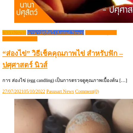
ข่าว (News)
นานาปศุสัตว์ (Animal News)
วิชาการปศุสัตว์
(Livestock Article)
“ส่องไข่” วิธีเช็คคุณภาพไข่ สำหรับฟัก –
ปศุศาสตร์ นิวส์
การ ส่องไข่ (egg candling) เป็นการตรวจดูคุณภาพเบื้องต้น […]
Posted
Author
27/07/2021
05/10/2022
Pasusart News
Comment(0)
on