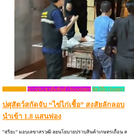
ข่าว (News)
ข่าวประชาสัมพันธ์ (Newsletter)
สัตว์ปีก (Poultry)
ปศุสัตว์สกัดจับ “ไข่ไก่เชื้อ” สงสัยลักลอบ
นำเข้า 1.8 แสนฟอง
“สุริยะ“ มอบเลขาสรวุฒิ ลุยนโยบายปราบสินค้าเกษตรเถื่อน ล