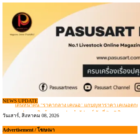
Skip
to
content
NEWS UPDATE
เดินหน้าดัน “ราคากลางโคเนื้อ” แก้ปัญหาราคาโคเนื้อตกต
สรุปภาวะ สินค้าเกษตรประจำสัปดาห์ วันที่ 3 – 7 สิงหาคม 
วันเสาร์, สิงหาคม 08, 2026
เมื่อเกษตรกรถูกมองเป็นผู้ร้ายเบื้องหลังราคาหมูที่สังคมไม่รู
สุดอั้น! ไข่ไก่หน้าฟาร์มปรับขึ้นอีก 6 บาท/แผง เริ่ม 7 ส.ค.69
Advertisement / โฆษณา
ข้อมูลราคา สุกรมีชีวิตหน้าฟาร์ม พระที่ 6 สิงหาคม 2569