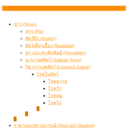
เดินหน้าดัน “ราคากลางโคเนื้อ” แก้ปัญหาราคาโคเนื้อตกต
สรุปภาวะ สินค้าเกษตรประจำสัปดาห์ วันที่ 3 – 7 สิงหาคม 
ข่าว (News)
สุกร (Pig)
สัตว์ปีก (Poultry)
สัตว์เคี้ยวเอื้อง (Ruminant)
ข่าวประชาสัมพันธ์ (Newsletter)
นานาปศุสัตว์ (Animals News)
วิชาการปศุสัตว์ (Livestock Article)
โรคในสัตว์
โรคควาย
โรควัว
โรคหมู
โรคไก่
ราคาและสถานการณ์ (Price and Situation)