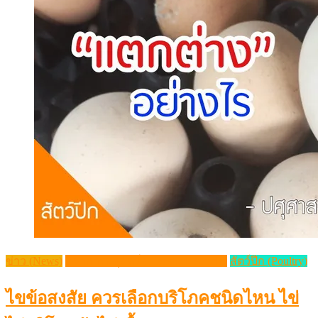
ข่าว (News)
วิชาการปศุสัตว์ (Livestock Article)
สัตว์ปีก (Poultry)
ไขข้อสงสัย ควรเลือกบริโภคชนิดไหน ไข่