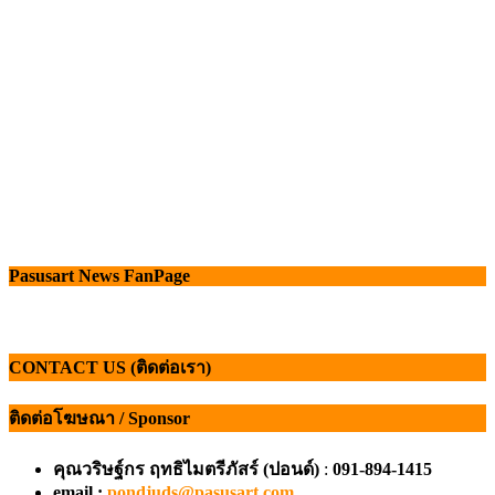
Pasusart News FanPage
CONTACT US (ติดต่อเรา)
ติดต่อโฆษณา / Sponsor
คุณวริษฐ์กร ฤทธิไมตรีภัสร์ (ปอนด์)
:
091-894-1415
email :
pondjuds@pasusart.com